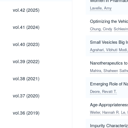
Women in Pharmaceut
vol.42
Lavelle, Amy
vol.42 (2025)
(2025)
Optimizing the Vehi
vol.41
vol.41 (2024)
Chung, Cindy
Schlesin
(2024)
vol.40
Small Vesicles Big
vol.40 (2023)
(2023)
Agrahari, Vibhuti
Modi,
vol.39
vol.39 (2022)
Nanotherapeutics t
(2022)
Mahira, Shaheen
Sathe
vol.38
vol.38 (2021)
(2021)
Emerging Role of Na
Deore, Revati T.
vol.37
vol.37 (2020)
(2020)
Age-Appropriateness
vol.36
vol.36 (2019)
Weiler, Hannah R.
Le,
(2019)
Impurity Characteri
vol.35