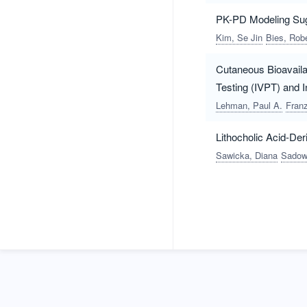
PK-PD Modeling Sugg
Kim, Se Jin
Bies, Robe
Cutaneous Bioavailab
Testing (IVPT) and 
Lehman, Paul A.
Fran
Lithocholic Acid-De
Sawicka, Diana
Sadow