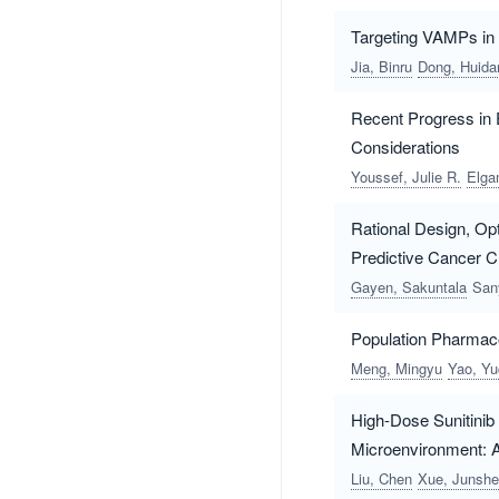
Targeting VAMPs in
Jia, Binru
Dong, Huida
Recent Progress in 
Considerations
Youssef, Julie R.
Elga
Rational Design, Op
Predictive Cancer 
Gayen, Sakuntala
Sany
Population Pharmaco
Meng, Mingyu
Yao, Y
High-Dose Sunitinib
Microenvironment: A
Liu, Chen
Xue, Junsh