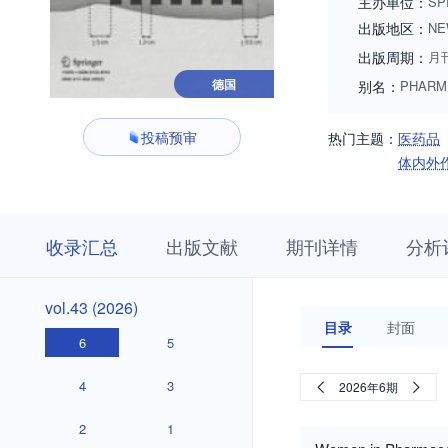
主办单位：
SP
出版地区：
NE
出版周期：
月
德国
别名：
PHARM 
投稿预审
热门主题：
医药品
体内外
收
栏
期
收录汇总
出版文献
期刊详情
分析
录
目
刊
汇
浏
详
总
览
情
vol.43
vol.43 (2026)
(2026)
目录
封面
6
5
4
3
2026年6期
2
1