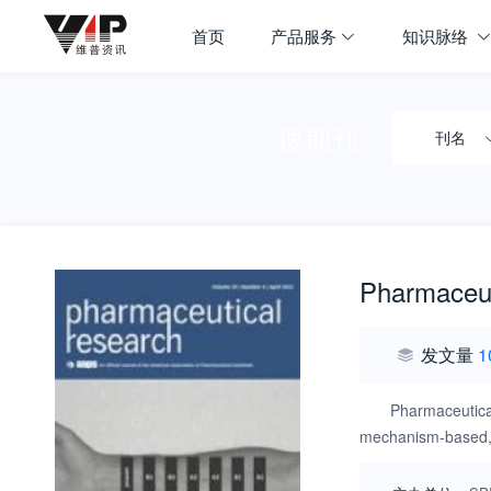
首页
产品服务
知识脉络
搜期刊
刊名
Pharmaceut
发文量
1
Pharmaceutical
mechanism-based, h