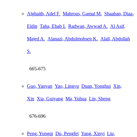
Alghaith, Adel F.
Mahrous, Gamal M.
Shaaban, Diaa-
Eldin
Taha, Ehab I.
Radwan, Awwad A.
Al Asif,
Majed A.
Alanazi, Abdulmohsen K.
Alali, Abdullah
S.
665-675
Guo, Yanyan
Yao, Lingyu
Duan, Yonghui
Xin,
Xin
Xia, Guiyang
Ma, Yuhua
Lin, Sheng
676-696
Peng, Yongqi
Du, Pengfei
Yang, Xinyi
Liu,