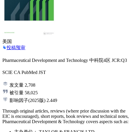
美国
投稿预审
Pharmaceutical Development and Technology
中科院4区
JCR:Q3
SCIE
CA
PubMed
JST
发文量
2,708
被引量
58,025
影响因子
(2025版)
2.449
Through original articles, reviews (where prior discussion with the
EIC is encouraged), short reports, book reviews and technical notes,
Pharmaceutical Development & Technology covers aspects such as:
主办单位：
TAYLOR & FRANCIS LTD