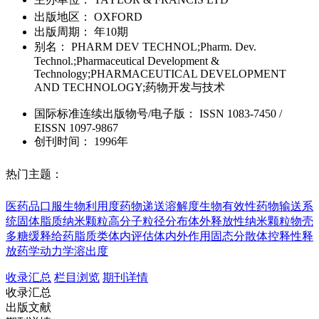
出版地区：
OXFORD
出版周期：
年10期
别名：
PHARM DEV TECHNOL;Pharm. Dev.
Technol.;Pharmaceutical Development &
Technology;PHARMACEUTICAL DEVELOPMENT
AND TECHNOLOGY;药物开发与技术
国际标准连续出版物号
/电子版
：
ISSN
1083-7450
/
EISSN
1097-9867
创刊时间：
1996年
热门主题：
医药品
口服生物利用度
药物递送
溶解度
生物有效性
药物输送系
统
固体脂质纳米颗粒
高分子
粒径分布
体外释放性
纳米颗粒物
壳
多糖
缓释给药
脂质类
体内评估
体内外作用
固态分散体
控释性释
放
药学动力学
溶出度
收录汇总
栏目浏览
期刊详情
收录汇总
出版文献