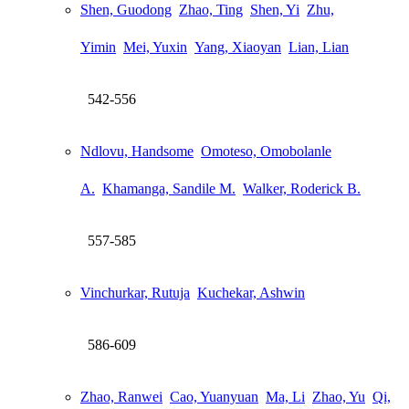
Shen, Guodong
Zhao, Ting
Shen, Yi
Zhu,
Yimin
Mei, Yuxin
Yang, Xiaoyan
Lian, Lian
542-556
Ndlovu, Handsome
Omoteso, Omobolanle
A.
Khamanga, Sandile M.
Walker, Roderick B.
557-585
Vinchurkar, Rutuja
Kuchekar, Ashwin
586-609
Zhao, Ranwei
Cao, Yuanyuan
Ma, Li
Zhao, Yu
Qi,