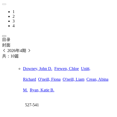
1
2
3
4
目录
封面
2026年4期
共：10篇
Downey, John D.
Frewen, Chloe
Unitt,
Richard
O'neill, Fiona
O'neill, Liam
Crean, Abina
M.
Ryan, Katie B.
527-541