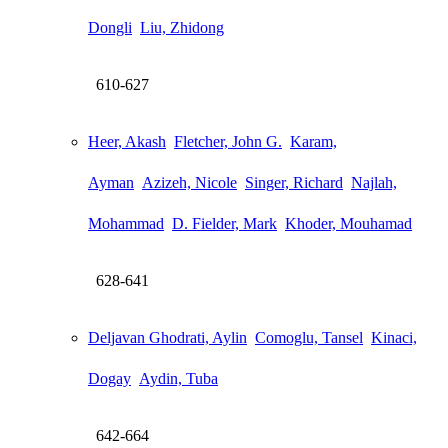
Dongli
Liu, Zhidong
610-627
Heer, Akash
Fletcher, John G.
Karam,
Ayman
Azizeh, Nicole
Singer, Richard
Najlah,
Mohammad
D. Fielder, Mark
Khoder, Mouhamad
628-641
Deljavan Ghodrati, Aylin
Comoglu, Tansel
Kinaci,
Dogay
Aydin, Tuba
642-664