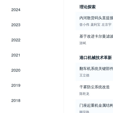
理论探索
2024
2024
内河散货码头直提
2023
2023
曾小伟
庞利宝
左京宇
基于改进卡尔曼滤
2022
2022
游斌
2021
2021
港口机械技术革新
2020
翻车机系统关键部
2020
王立德
2019
2019
干雾防尘系统改造
陈乾龙
2018
2018
门座起重机金属结
顾宗路