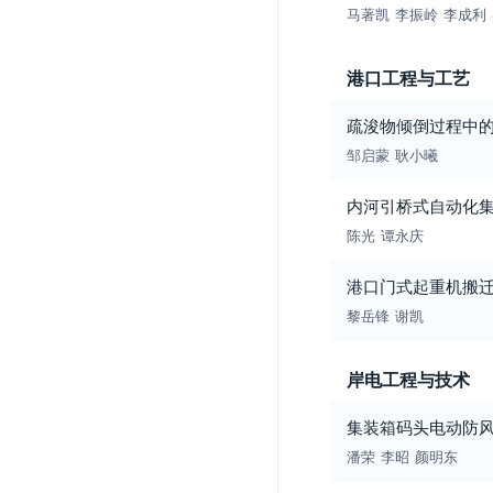
马著凯
李振岭
李成利
港口工程与工艺
疏浚物倾倒过程中
邹启蒙
耿小曦
内河引桥式自动化
陈光
谭永庆
港口门式起重机搬
黎岳锋
谢凯
岸电工程与技术
集装箱码头电动防
潘荣
李昭
颜明东