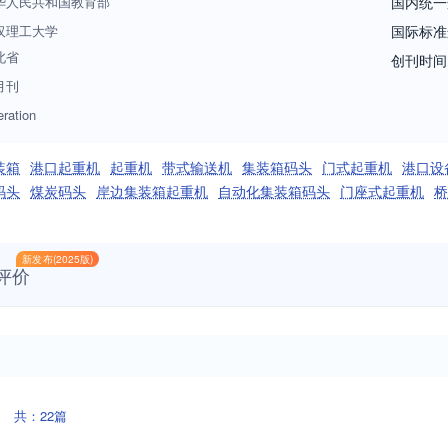
华人民共和国教育部
国内统一
汉理工大学
国际标准
北省
创刊时间
月刊
ration
装箱
港口起重机
起重机
带式输送机
集装箱码头
门式起重机
港口设
码头
煤炭码头
岸边集装箱起重机
自动化集装箱码头
门座式起重机
桥
新发布(2025版)
评价
共：22篇