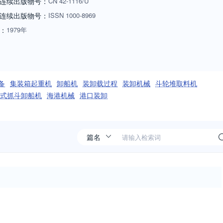
连续出版物号：
CN
42-1116/U
连续出版物号
：
ISSN
1000-8969
：
1979年
备
集装箱起重机
卸船机
装卸载过程
装卸机械
斗轮堆取料机
式抓斗卸船机
海港机械
港口装卸