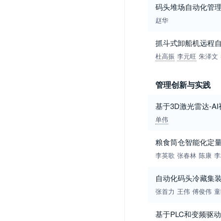
码头堆场自动化管
赵华
抓斗式卸船机远程
杜高振
李元旺
朱泽文
管理创新与实践
基于3D激光雷达-
单伟
粮食筒仓智能化定
李英歌
张春林
陈康
李
自动化码头冷藏集
张首力
王伟
傅俊伟
童
基于PLC和变频驱