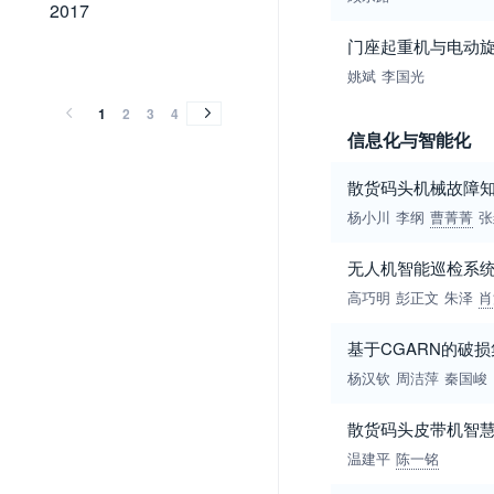
2017
2017
门座起重机与电动
2016
2015
2014
2013
2012
2011
2010
2009
2008
2007
2006
2005
2004
2003
2002
2001
2000
1999
1998
1997
1996
1995
1994
1993
1992
1991
1990
1989
2016
2015
2014
2013
2012
2011
2010
2009
2008
2007
2006
2005
2004
2003
2002
2001
2000
1999
1998
1997
1996
1995
1994
1993
1992
1991
1990
1989
姚斌
李国光
1
2
3
4
信息化与智能化
散货码头机械故障
杨小川
李纲
曹菁菁
张
无人机智能巡检系
高巧明
彭正文
朱泽
肖
基于CGARN的破
杨汉钦
周洁萍
秦国峻
散货码头皮带机智
温建平
陈一铭