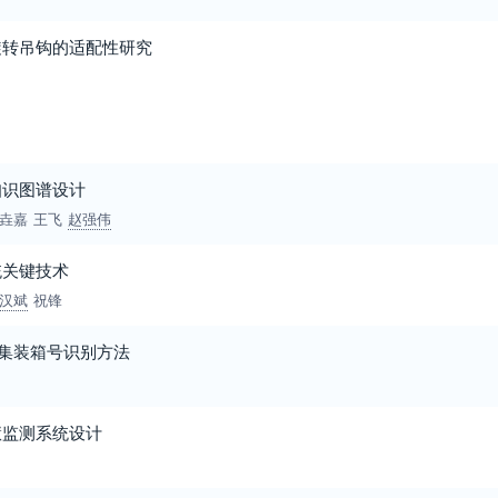
旋转吊钩的适配性研究
知识图谱设计
垚嘉
王飞
赵强伟
统关键技术
汉斌
祝锋
损集装箱号识别方法
慧监测系统设计