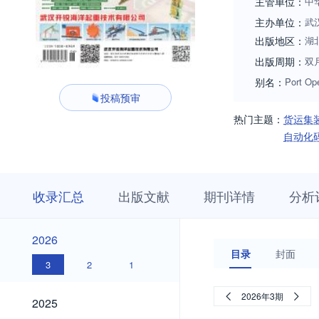
主管单位：
中
主办单位：
武
出版地区：
湖
出版周期：
双
别名：
Port Ope
投稿预审
热门主题：
货运集
自动化
收
栏
期
收录汇总
出版文献
期刊详情
分析
录
目
刊
汇
浏
详
总
览
情
2026
2026
目录
封面
3
2
1
2025
2026年3期
2025