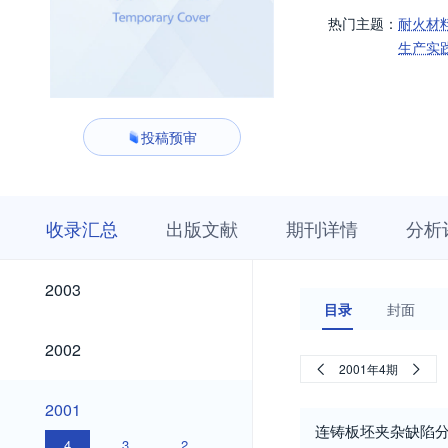
热门主题：
耐火材
生产实
投稿预审
收
栏
期
收录汇总
出版文献
期刊详情
分析
录
目
刊
汇
浏
详
总
览
情
2003
2003
目录
封面
2002
2002
2001年4期
2001
2001
连铸板坯夹杂缺陷
4
3
2