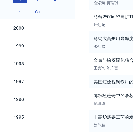
饶添荣
费瑞琪
1
C0
马钢2500m^3高
叶远龙
2000
2000
马钢大高炉用高碱
1999
1999
洪灶熬
金属与橡胶硫化粘
1998
1998
王美珣
陈广言
1997
1997
美国短流程钢铁厂
薄板坯连铸中的液
1996
1996
郁珊华
1995
1995
非高炉炼铁工艺的
曾节胜
1994