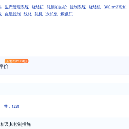
料
生产管理系统
烧结矿
轧钢加热炉
控制系统
烧结机
300m^3高炉
践
自动控制
线材
轧机
冷却壁
炼钢厂
新发布(2025版)
评价
共：12篇
分析及其控制措施