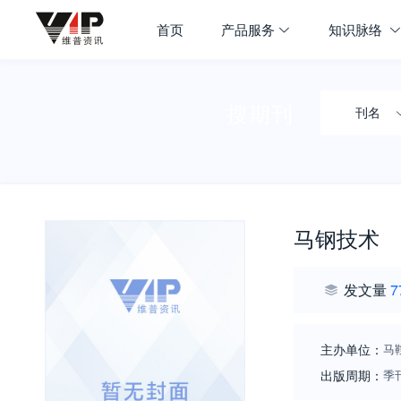
首页
产品服务
知识脉络
搜期刊
刊名
马钢技术
发文量
7
主办单位：
马
出版周期：
季