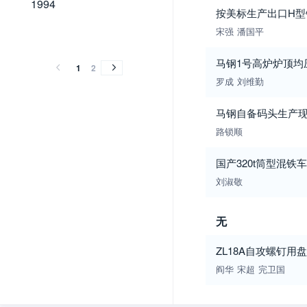
1994
按美标生产出口H型
1993
1992
1991
1990
1989
宋强
潘国平
1993
1992
1991
1990
1989
马钢1号高炉炉顶均
1
2
罗成
刘维勤
马钢自备码头生产
路锁顺
国产320t筒型混
刘淑敬
无
ZL18A自攻螺钉用
阎华
宋超
完卫国