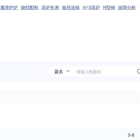
溅渣护炉
烧结配料
高炉长寿
板坯连铸
m^3高炉
H型钢
故障分析
3-6