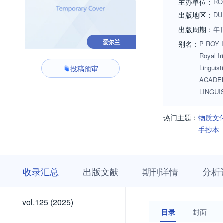
主办单位：
RO
出版地区：
DU
出版周期：
年
爱尔兰
别名：
P ROY I
Royal Ir
Linguis
投稿预审
ACADEM
LINGUI
热门主题：
物质文
手抄本
收
栏
期
收录汇总
出版文献
期刊详情
分析
录
目
刊
汇
浏
详
总
览
情
vol.125
vol.125 (2025)
(2025)
目录
封面