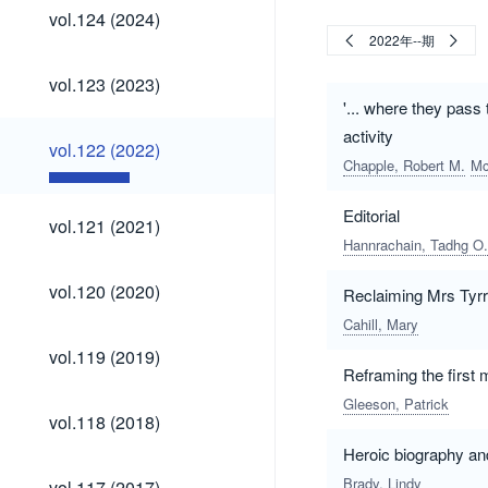
vol.124
vol.124 (2024)
(2024)
2022年--期
vol.123
vol.123 (2023)
(2023)
'... where they pass 
activity
vol.122
vol.122 (2022)
(2022)
Chapple, Robert M.
Mc
Editorial
vol.121
vol.121 (2021)
(2021)
Hannrachain, Tadhg O.
vol.120
vol.120 (2020)
Reclaiming Mrs Tyrre
(2020)
Cahill, Mary
vol.119
vol.119 (2019)
(2019)
Reframing the first 
Gleeson, Patrick
vol.118
vol.118 (2018)
(2018)
Heroic biography and
vol.117
Brady, Lindy
vol.117 (2017)