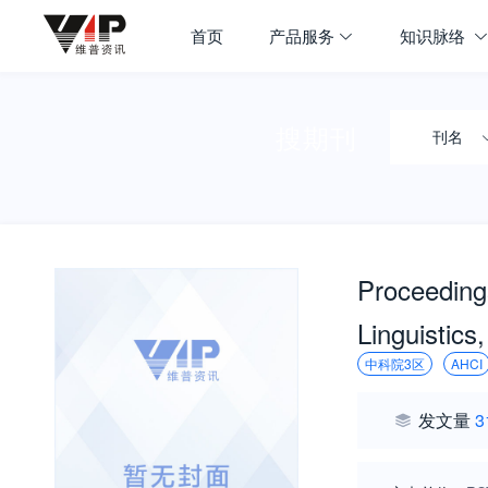
首页
产品服务
知识脉络
搜期刊
刊名
Proceedings
Linguistics,
中科院3区
AHCI
发文量
3