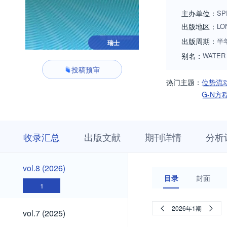
welcome.
主办单位：
SP
出版地区：
LO
出版周期：
半
瑞士
别名：
WATER
投稿预审
热门主题：
位势流
G-N方
收
栏
期
收录汇总
出版文献
期刊详情
分析
录
目
刊
汇
浏
详
总
览
情
vol.8
vol.8 (2026)
(2026)
目录
封面
1
vol.7
2026年1期
vol.7 (2025)
(2025)