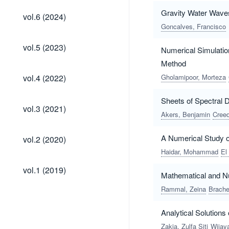
vol.6
Gravity Water Waves
vol.6 (2024)
(2024)
Goncalves, Francisco
vol.5
vol.5 (2023)
Numerical Simulation
(2023)
Method
vol.4
vol.4 (2022)
Gholamipoor, Morteza
(2022)
Sheets of Spectral 
vol.3
vol.3 (2021)
(2021)
Akers, Benjamin
Cree
vol.2
A Numerical Study 
vol.2 (2020)
(2020)
Haidar, Mohammad
El
vol.1
vol.1 (2019)
Mathematical and Num
(2019)
Rammal, Zeina
Brache
Analytical Solution
Zakia, Zulfa Siti
Wijay