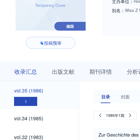
主办单位：
Ros
别名：
Wiss Z 
德国
投稿预审
收
栏
期
收录汇总
出版文献
期刊详情
分析
录
目
刊
汇
浏
详
总
览
情
vol.35
vol.35 (1986)
(1986)
目录
封面
1
vol.34
1986年1期
vol.34 (1985)
(1985)
vol.32
Zur Geschichte des I
vol.32 (1983)