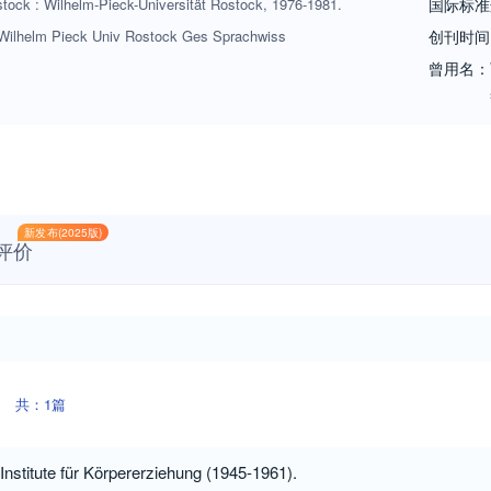
tock : Wilhelm-Pieck-Universität Rostock, 1976-1981.
国际标准
Wilhelm Pieck Univ Rostock Ges Sprachwiss
创刊时间
曾用名：
新发布(2025版)
评价
共：1篇
nstitute für Körpererziehung (1945-1961).