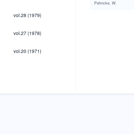
(1983)
Pahncke, W.
vol.28
vol.28 (1979)
(1979)
vol.27
vol.27 (1978)
(1978)
vol.20
vol.20 (1971)
(1971)