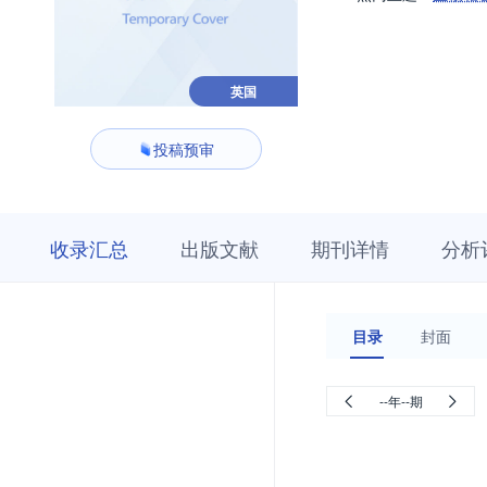
英国
投稿预审
收
栏
期
收录汇总
出版文献
期刊详情
分析
录
目
刊
汇
浏
详
总
览
情
目录
封面
--年--期