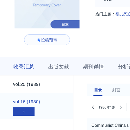
热门主题：
婴儿死
日本
投稿预审
收
栏
期
收录汇总
出版文献
期刊详情
分析
录
目
刊
汇
浏
详
总
览
情
vol.25
vol.25 (1989)
(1989)
目录
封面
vol.16
vol.16 (1980)
(1980)
1980年1期
1
Communist China's 