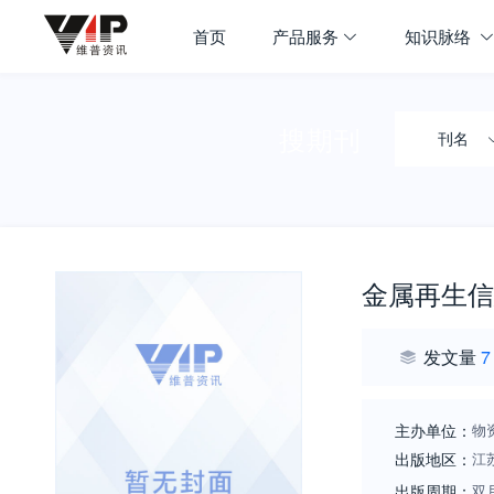
首页
产品服务
知识脉络
搜期刊
刊名
金属再生信
发文量
7
主办单位：
物
出版地区：
江
出版周期：
双