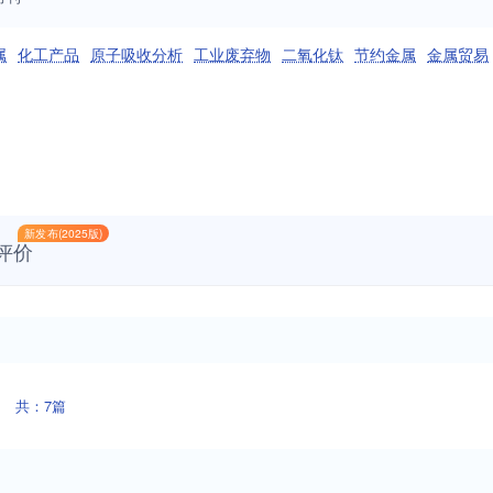
属
化工产品
原子吸收分析
工业废弃物
二氧化钛
节约金属
金属贸易
新发布(2025版)
评价
共：7篇