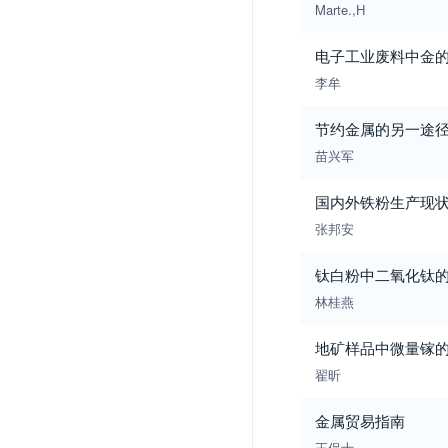
Marte.,H
电子工业废料中金
李牟
节约金属的另一途
苗兴军
国内外铁粉生产现
张邦安
钛白粉中二氧化钛
林桂燕
地矿样品中微量镓
翟昕
金属贸易指南
王保士