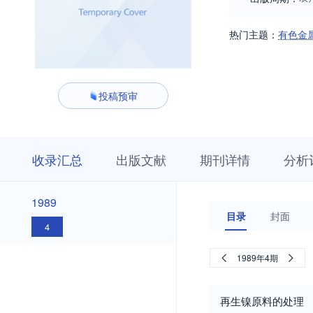
热门主题：
有色金
投稿预审
收
栏
期
收录汇总
出版文献
期刊详情
分析
录
目
刊
汇
浏
详
总
览
情
1989
1989
目录
封面
4
1989年4期
再生镍原料的处理