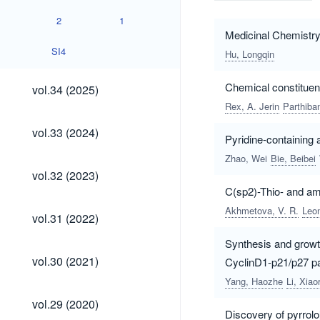
2
1
Medicinal Chemistry
SI4
Hu, Longqin
vol.34
Chemical constituen
vol.34 (2025)
(2025)
Rex, A. Jerin
Parthiban
vol.33
vol.33 (2024)
Pyridine-containing 
(2024)
Zhao, Wei
Bie, Beibei
vol.32
vol.32 (2023)
(2023)
C(sp2)-Thio- and ami
Akhmetova, V. R.
Leon
vol.31
vol.31 (2022)
(2022)
Synthesis and growth
vol.30
vol.30 (2021)
CyclinD1-p21/p27 p
(2021)
Yang, Haozhe
Li, Xiao
vol.29
vol.29 (2020)
(2020)
Discovery of pyrrolo[