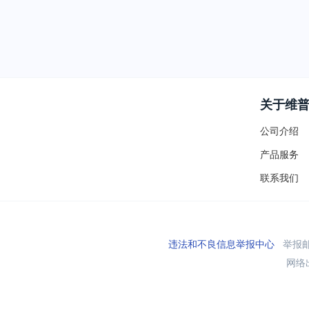
关于维
公司介绍
产品服务
联系我们
违法和不良信息举报中心
举报邮箱
网络