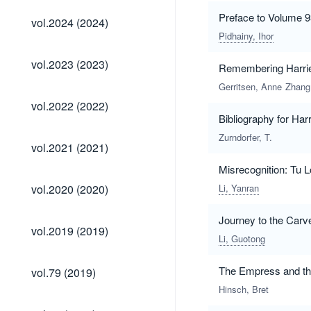
vol.2024
Preface to Volume 9
vol.2024 (2024)
(2024)
Pidhainy, Ihor
vol.2023
vol.2023 (2023)
Remembering Harrie
(2023)
Gerritsen, Anne
Zhang
vol.2022
vol.2022 (2022)
(2022)
Bibliography for Har
Zurndorfer, T.
vol.2021
vol.2021 (2021)
(2021)
Misrecognition: Tu L
vol.2020
vol.2020 (2020)
Li, Yanran
(2020)
Journey to the Car
vol.2019
vol.2019 (2019)
(2019)
Li, Guotong
vol.79
The Empress and th
vol.79 (2019)
(2019)
Hinsch, Bret
vol.78