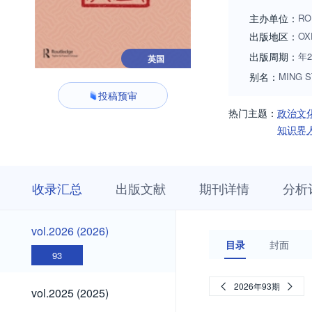
主办单位：
RO
出版地区：
OX
出版周期：
年
英国
别名：
MING S
投稿预审
热门主题：
政治文
知识界
收
栏
期
收录汇总
出版文献
期刊详情
分析
录
目
刊
汇
浏
详
总
览
情
vol.2026
vol.2026 (2026)
(2026)
目录
封面
93
vol.2025
2026年93期
vol.2025 (2025)
(2025)