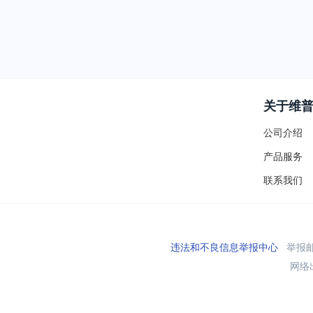
关于维
公司介绍
产品服务
联系我们
违法和不良信息举报中心
举报邮箱
网络