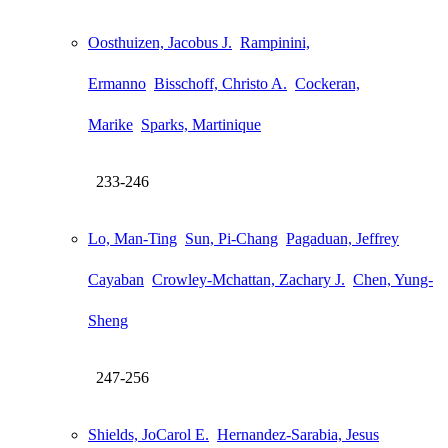
Oosthuizen, Jacobus J.
Rampinini,
Ermanno
Bisschoff, Christo A.
Cockeran,
Marike
Sparks, Martinique
233-246
Lo, Man-Ting
Sun, Pi-Chang
Pagaduan, Jeffrey
Cayaban
Crowley-Mchattan, Zachary J.
Chen, Yung-
Sheng
247-256
Shields, JoCarol E.
Hernandez-Sarabia, Jesus