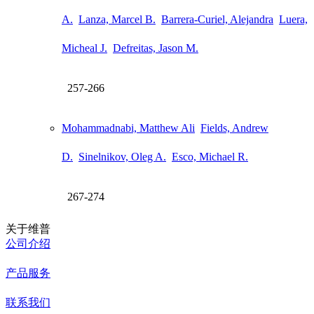
A.
Lanza, Marcel B.
Barrera-Curiel, Alejandra
Luera,
Micheal J.
Defreitas, Jason M.
257-266
Mohammadnabi, Matthew Ali
Fields, Andrew
D.
Sinelnikov, Oleg A.
Esco, Michael R.
267-274
关于维普
公司介绍
产品服务
联系我们