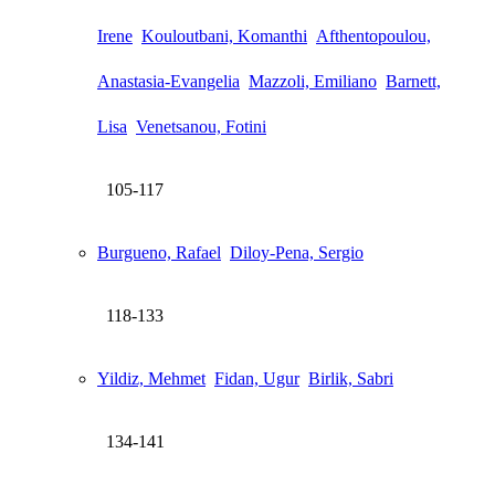
Irene
Kouloutbani, Komanthi
Afthentopoulou,
Anastasia-Evangelia
Mazzoli, Emiliano
Barnett,
Lisa
Venetsanou, Fotini
105-117
Burgueno, Rafael
Diloy-Pena, Sergio
118-133
Yildiz, Mehmet
Fidan, Ugur
Birlik, Sabri
134-141