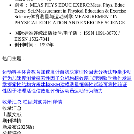
别名：
MEAS PHYS EDUC EXERC;Meas. Phys. Educ.
Exerc. Sci.;Measurement in Physical Education & Exercise
Science;体育测量与运动科学;MEASUREMENT IN
PHYSICAL EDUCATION AND EXERCISE SCIENCE
国际标准连续出版物号
/电子版
：
ISSN
1091-367X
/
EISSN
1532-7841
创刊时间：
1997年
热门主题：
运动科学
体育教育
加速度计
自我决定理论
因素分析法
静坐少动
行为
加速度测量
探索性因子分析
构想效度
心理测验学
动作发展
学
探索性结构方程建模
SEM建模
测量恒等性
试验可靠性
验证
性因子
物理活性
信效度评价
运动员
运动行为能力
收录汇总
栏目浏览
期刊详情
收录汇总
出版文献
期刊详情
新发布(2025版)
分析评价