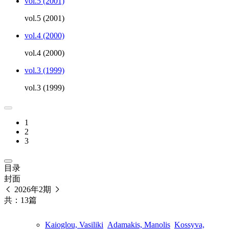
vol.5 (2001)
vol.5 (2001)
vol.4 (2000)
vol.4 (2000)
vol.3 (1999)
vol.3 (1999)
1
2
3
目录
封面
2026年2期
共：13篇
Kaioglou, Vasiliki
Adamakis, Manolis
Kossyva,