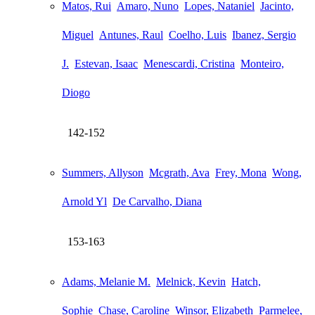
Matos, Rui
Amaro, Nuno
Lopes, Nataniel
Jacinto,
Miguel
Antunes, Raul
Coelho, Luis
Ibanez, Sergio
J.
Estevan, Isaac
Menescardi, Cristina
Monteiro,
Diogo
142-152
Summers, Allyson
Mcgrath, Ava
Frey, Mona
Wong,
Arnold Yl
De Carvalho, Diana
153-163
Adams, Melanie M.
Melnick, Kevin
Hatch,
Sophie
Chase, Caroline
Winsor, Elizabeth
Parmelee,