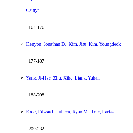
Caitlyn
164-176
Kenyon, Jonathan D.
Kim, Jisu
Kim, Youngdeok
177-187
Yang, Ji-Hye
Zhu, Xihe
Liang, Yahan
188-208
Kroc, Edward
Hulteen, Ryan M.
True, Larissa
209-232