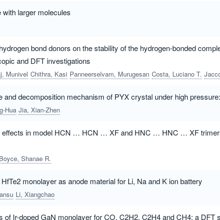
with larger molecules
of hydrogen bond donors on the stability of the hydrogen-bonded comp
copic and DFT investigations
j, Munivel
Chithra, Kasi
Panneerselvam, Murugesan
Costa, Luciano T.
Jaccob, Madhav
e and decomposition mechanism of PYX crystal under high pressure: a
ng-Hua
Jia, Xian-Zhen
ve effects in model HCN … HCN … XF and HNC … HNC … XF trimers (
Boyce, Shanae R.
 HfTe2 monolayer as anode material for Li, Na and K ion battery
ansu
Li, Xiangchao
ies of Ir-doped GaN monolayer for CO, C2H2, C2H4 and CH4: a DFT 