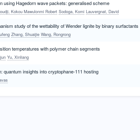
n using Hagedorn wave packets: generalised scheme
oudji, Kokou Mawulonmi Robert
Sodoga, Komi
Lauvergnat, David
ism study of the wettability of Wender lignite by binary surfactants
ufeng
Zhang, Shuaijie
Wang, Rongrong
ansition temperatures with polymer chain segments
jun
Yu, Xinliang
n: quantum insights into cryptophane-111 hosting
avas