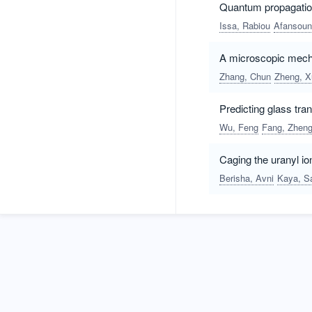
Quantum propagatio
Issa, Rabiou
Afansoun
A microscopic mechan
Zhang, Chun
Zheng, X
Predicting glass tr
Wu, Feng
Fang, Zheng
Caging the uranyl io
Berisha, Avni
Kaya, S