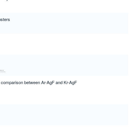
usters
led comparison between Ar-AgF and Kr-AgF