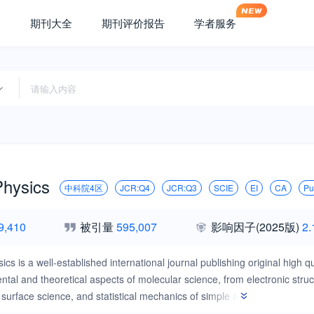
期刊大全
期刊评价报告
学者服务
Physics
中科院4区
JCR:Q4
JCR:Q3
SCIE
EI
CA
P
9,410
被引量
595,007
影响因子
(2025版)
2.
ics is a well-established international journal publishing original high 
ntal and theoretical aspects of molecular science, from electronic stru
surface science, and statistical mechanics of simple and complex fluids
invited topical review articles.