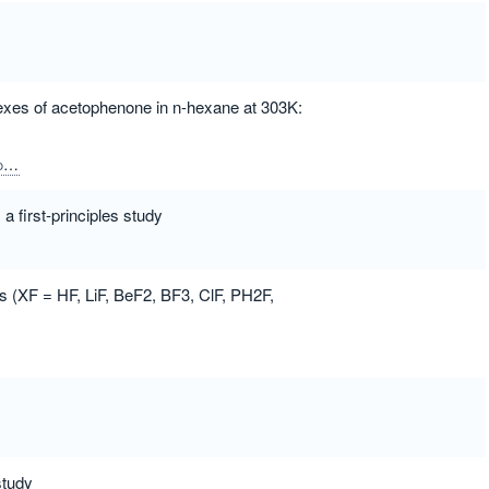
lexes of acetophenone in n-hexane at 303K:
an
Kannappan, Venu
Baskar, Arulanandu Justin Adaikala
 first-principles study
XF = HF, LiF, BeF2, BF3, ClF, PH2F,
study