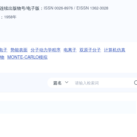
连续出版物号
/电子版
：
ISSN
0026-8976
/
EISSN
1362-3028
：
1958年
电子
势能表面
分子动力学程序
电离子
双原子分子
计算机仿真
物
MONTE-CARLO模拟