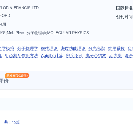
YLOR & FRANCIS LTD
国际标准
FORD
创刊时间
4期
HYS;Mol. Phys.;分子物理学;MOLECULAR PHYSICS
力学模拟
分子物理学
微扰理论
密度功能理论
分光光谱
维里系数
负
真
组态相互作用方法
Abinitio计算
密度泛涵
电子态结构
动力学
混合
新发布(2025版)
评价
共：15篇