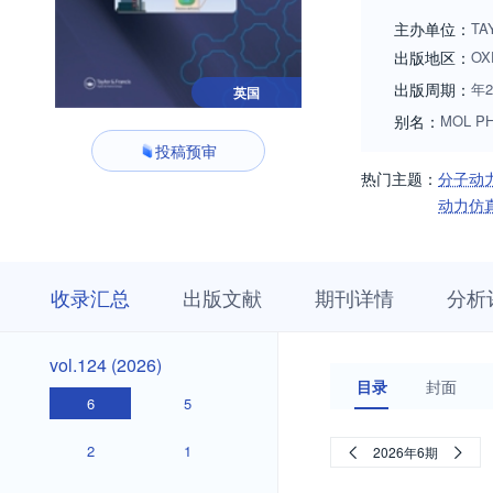
主办单位：
TA
出版地区：
OX
出版周期：
年2
英国
别名：
MOL P
投稿预审
热门主题：
分子动
动力仿
收
栏
期
收录汇总
出版文献
期刊详情
分析
录
目
刊
汇
浏
详
总
览
情
vol.124
vol.124 (2026)
(2026)
目录
封面
6
5
2
1
2026年6期