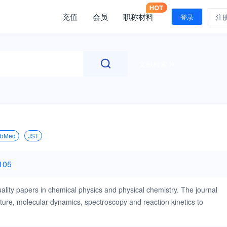
充值
会员
职称材料
登录
注
文献检索
ubMed
JST
105
quality papers in chemical physics and physical chemistry. The journal
cture, molecular dynamics, spectroscopy and reaction kinetics to
. Contributions include full papers, preliminary communications,