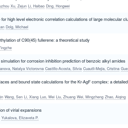
uzhou
Xu, Zejun
Li, Haibao
Ding, Hongwei
or high level electronic correlation calculations of large molecular cl
yan
Dolg, Michael
hylation of C90(45) fullerene: a theoretical study
Yingzhe
imulation for corrosion inhibition prediction of benzoic alkyl amides
hanova, Natalya Victorovna
Castillo-Acosta, Silvia
Cuautli-Mejia, Cristina
Guevara-Rodriguez, Felipe de Jesus
rfaces and bound state calculations for the Kr-AgF complex: a detai
in
Wang, Sen
Li, Xiang
Luo, Wei
Liu, Zhuang
Wei, Mingzheng
Zhao, Aiqing
on of virial expansions
Yukalova, Elizaveta P.