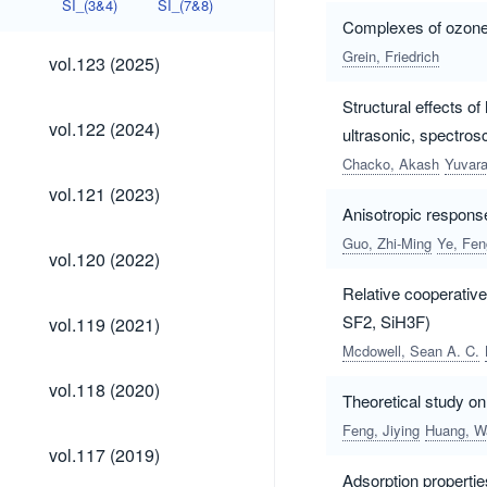
SI_(3&4)
SI_(7&8)
Complexes of ozone 
vol.123
Grein, Friedrich
vol.123 (2025)
(2025)
Structural effects 
vol.122
vol.122 (2024)
ultrasonic, spectros
(2024)
Chacko, Akash
Yuvara
vol.121
vol.121 (2023)
(2023)
Anisotropic respons
Guo, Zhi-Ming
Ye, Fe
vol.120
vol.120 (2022)
(2022)
Relative cooperati
vol.119
SF2, SiH3F)
vol.119 (2021)
(2021)
Mcdowell, Sean A. C.
vol.118
vol.118 (2020)
Theoretical study on
(2020)
Feng, Jiying
Huang, W
vol.117
vol.117 (2019)
(2019)
Adsorption propert