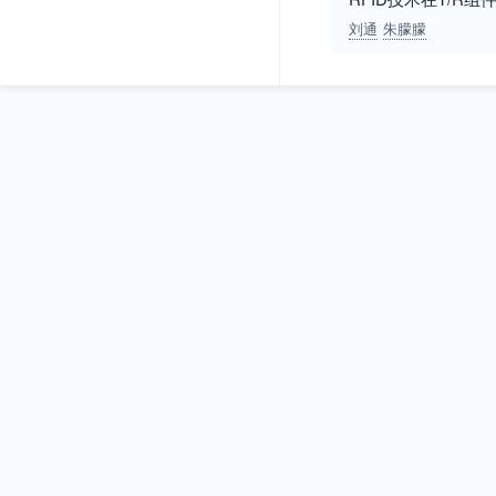
刘通
朱朦朦