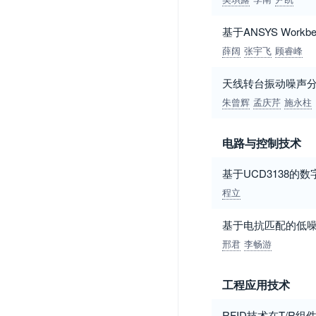
基于ANSYS Wor
薛阔
张宇飞
顾睿峰
天线转台振动噪声
朱曾辉
孟庆芹
施永柱
电路与控制技术
基于UCD3138的
程立
基于电抗匹配的低
邢君
李畅游
工程应用技术
RFID技术在T/R