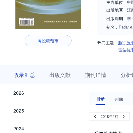
主办单位：
中
出版地区：
江
出版周期：
季
别名：
Radar 
投稿预审
热门主题：
脉冲压
雷达抗
收
栏
期
收录汇总
出版文献
期刊详情
分析
录
目
刊
汇
浏
详
总
览
情
2026
2026
目录
封面
2025
2025
2018年4期
2024
2024