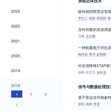
系统总体技术
2023
2023
旋转相控阵雷达资
李纪三
侯姣
班阳阳
杨
2022
2022
含时间窗的资源调
万铮
孟庆鹏
2021
2021
一种机载电子对抗
2020
陶存炳
黄伟
赵明峰
2020
对采用降维STAP
2019
2019
张昀
吕文力
林桂道
2018
2018
信号与数据处理技
4
3
2
基于雷达信号相参
柴恒
姚群
李霄
1