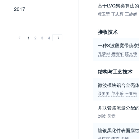
基于LVQ聚类算法
2017
2017
程玉堃
丁志辉
王静娇
2016
2015
2014
2013
2012
2011
2010
2009
2008
2007
2006
2005
2004
2003
2002
2001
2000
1999
1998
1997
1996
1995
1994
1993
1992
1991
1990
1989
2016
2015
2014
2013
2012
2011
2010
2009
2008
2007
2006
2005
2004
2003
2002
2001
2000
1999
1998
1997
1996
1995
1994
1993
1992
1991
1990
1989
接收技术
1
2
3
4
一种S波段宽带侦察
孔梦华
祝瑞军
陈文锋
结构与工艺技术
微波模块铝合金壳
聂要要
邝小乐
王亚松
并联管路流量分配
刘波
吴竞
镀银黑化件表面腐
吴琪露
李南
尹凯