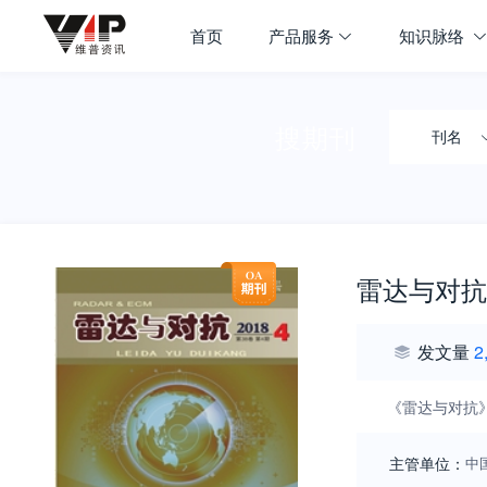
首页
产品服务
知识脉络
搜期刊
刊名
雷达与对抗
发文量
2
《雷达与对抗
主管单位：
中