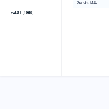
(1980)
Grandini, M.E.
vol.81
vol.81 (1969)
(1969)