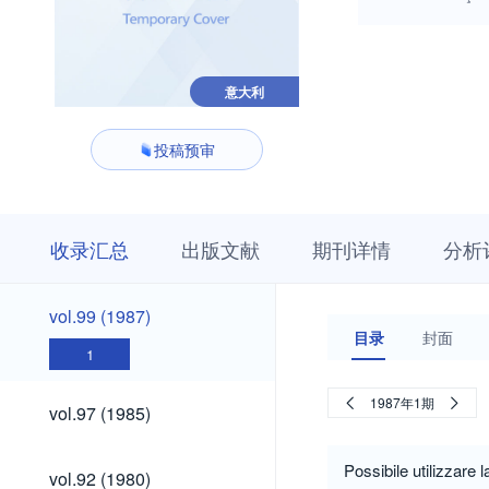
意大利
投稿预审
收
栏
期
收录汇总
出版文献
期刊详情
分析
录
目
刊
汇
浏
详
总
览
情
vol.99
vol.99 (1987)
(1987)
目录
封面
1
vol.97
1987年1期
vol.97 (1985)
(1985)
vol.92
Possibile utilizzare 
vol.92 (1980)