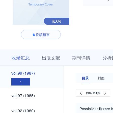
意大利
投稿预审
收
栏
期
收录汇总
出版文献
期刊详情
分析
录
目
刊
汇
浏
详
总
览
情
vol.99
vol.99 (1987)
(1987)
目录
封面
1
vol.97
1987年1期
vol.97 (1985)
(1985)
vol.92
Possibile utilizzare 
vol.92 (1980)