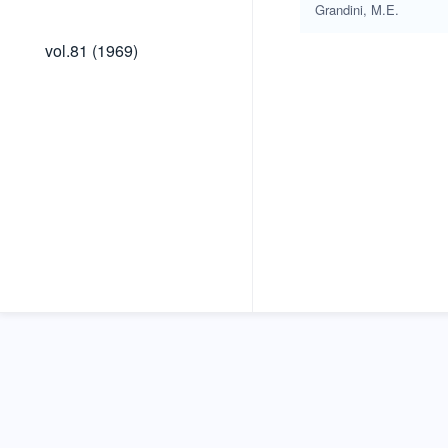
(1980)
Grandini, M.E.
vol.81
vol.81 (1969)
(1969)