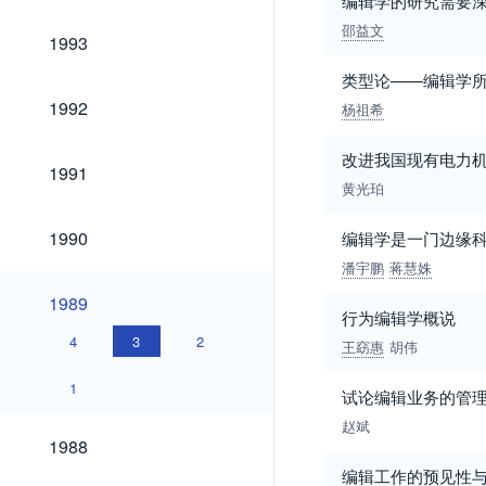
编辑学的研究需要
邵益文
1993
1993
类型论——编辑学
1992
1992
杨祖希
改进我国现有电力机
1991
1991
黄光珀
1990
1990
编辑学是一门边缘
潘宇鹏
蒋慧姝
1989
1989
行为编辑学概说
4
3
2
王窈惠
胡伟
1
试论编辑业务的管
赵斌
1988
1988
编辑工作的预见性