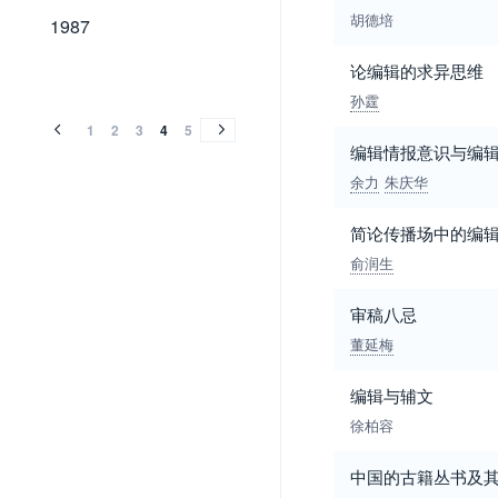
1987
胡德培
1987
论编辑的求异思维
1986
1986
孙霆
1
2
3
4
5
编辑情报意识与编
余力
朱庆华
简论传播场中的编
俞润生
审稿八忌
董延梅
编辑与辅文
徐柏容
中国的古籍丛书及