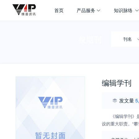
首页
产品服务
知识脉络
搜期刊
刊名
编辑学刊
发文量
5
《编辑学刊》
设的重大职责。“