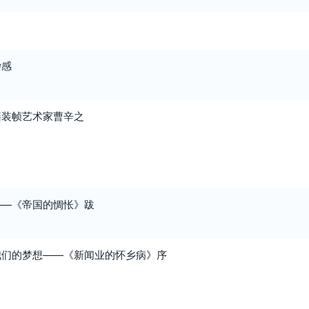
杂感
籍装帧艺术家曹辛之
——《帝国的惆怅》跋
我们的梦想——《新闻业的怀乡病》序