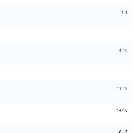
1-1
4-10
11-13
14-16
16-17