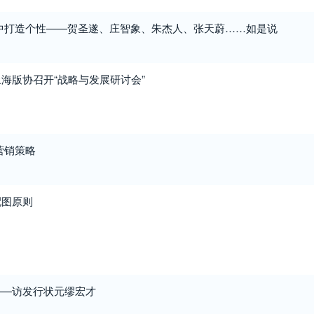
中打造个性——贺圣遂、庄智象、朱杰人、张天蔚……如是说
海版协召开“战略与发展研讨会”
营销策略
配图原则
——访发行状元缪宏才