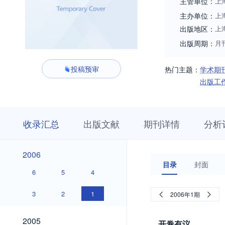
主管单位：
上
主办单位：
上
出版地区：
上
出版周期：
月
投稿预审
热门主题：
学术期
出版工
收
栏
期
收录汇总
出版文献
期刊详情
分析
录
目
刊
汇
浏
详
总
览
情
2026
2025
2024
2023
2022
2021
2020
2019
2018
2017
2016
2015
2014
2013
2012
2011
2010
2009
2008
2007
2026
2025
2024
2023
2022
2021
2020
2019
2018
2017
2016
2015
2014
2013
2012
2011
2010
2009
2008
2007
2006
2006
目录
封面
6
5
4
3
2
1
2006年1期
2005
2005
开卷有议