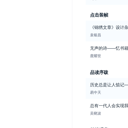
点击装帧
《锦绣文章》设计
袁银昌
无声的诗——忆书
鹿耀世
品读序跋
历史总是让人惦记
易中天
总有一代人会实现
吴晓波