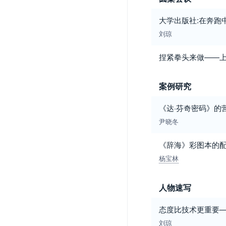
大学出版社:在奔跑
刘琼
捏紧拳头来做——上
案例研究
《达·芬奇密码》的
尹晓冬
《辞海》彩图本的
杨宝林
人物速写
态度比技术更重要
刘琼