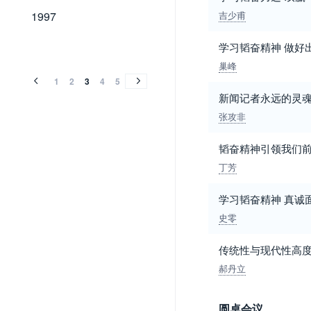
1997
1997
吉少甫
1996
1995
1994
1993
1992
1991
1990
1989
1988
1987
1986
学习韬奋精神 做好
1996
1995
1994
1993
1992
1991
1990
1989
1988
1987
1986
巢峰
1
2
3
4
5
新闻记者永远的灵
张攻非
韬奋精神引领我们
丁芳
学习韬奋精神 真诚
史零
传统性与现代性高
郝丹立
圆桌会议