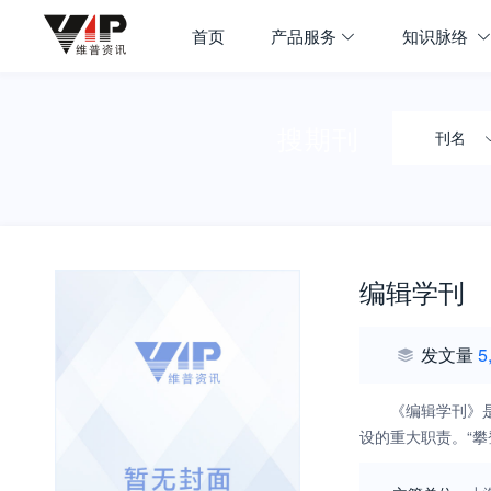
首页
产品服务
知识脉络
搜期刊
刊名
编辑学刊
发文量
5
《编辑学刊》
设的重大职责。“