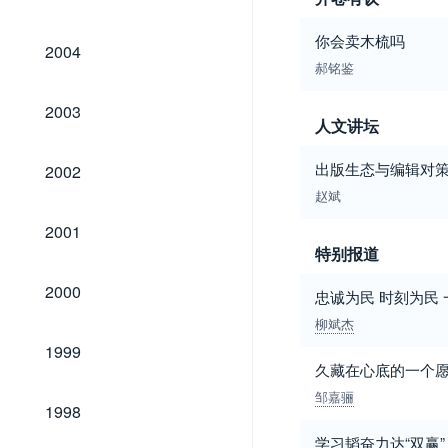
你会卖木梳吗
2004
2004
郝铭鉴
2003
2003
人文讲坛
2002
出版生态与编辑对
2002
赵斌
2001
2001
特别报道
2000
2000
忠诚为民 时刻为民
柳斌杰
1999
1999
久藏在心底的一个
邹嘉骊
1998
1998
学习韬奋力达“双赢”