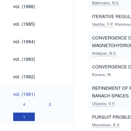
Bakhvalov, N.S.
vol.
vol. (1986)
(1986)
ITERATIVE REGUL
vol.
vol. (1985)
Vasil'ev, F.P.
Khromova
(1985)
CONVERGENCE OF
vol.
vol. (1984)
(1984)
MAGNETOHYDROD
Ardelyan, N.V.
vol.
vol. (1983)
(1983)
CONVERGENCE OF
vol.
Kovacs, M.
vol. (1982)
(1982)
REFINEMENT OF 
vol.
vol. (1981)
BANACH SPACES.
(1981)
Ul'yanov, V.V.
4
2
PURSUIT PROBLE
1
Mezentsev, A.V.