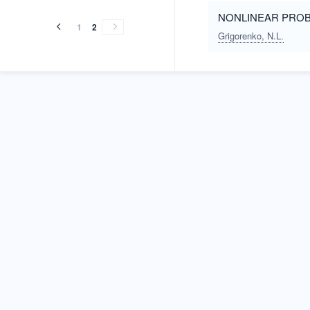
NONLINEAR PROB
1
2
Grigorenko, N.L.