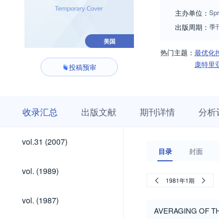
the manuscript sou
主办单位：
Spr
出版周期：
季
美国
热门主题：
最优化
庞特里
投稿预审
收
栏
期
收录汇总
出版文献
期刊详情
分析
录
目
刊
汇
浏
详
总
览
情
vol.41
vol.40
vol.39
vol.38
vol.37
vol.36
vol.35
vol.34
vol.33
vol.32
vol.41
vol.40
vol.39
vol.38
vol.37
vol.36
vol.35
vol.34
vol.33
vol.32
vol.31
vol.31 (2007)
(2017)
(2016)
(2015)
(2014)
(2013)
(2012)
(2011)
(2010)
(2009)
(2008)
(2007)
目录
封面
(2017)
(2016)
(2015)
(2014)
(2013)
(2012)
(2011)
(2010)
(2009)
(2008)
vol.
vol. (1989)
(1989)
1981年1期
vol.
vol. (1987)
(1987)
AVERAGING OF T