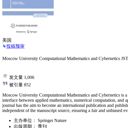
美国
投稿预审
Moscow University Computational Mathematics and Cybernetics
JS
发文量
1,006
被引量
852
Moscow University Computational Mathematics and Cybernetics is a peer
interface between applied mathematics, numerical computation, and app
journal has the aim to become an international publication and publish
independent of the manuscript source, ensuring a fair and unbiased eva
主办单位：
Springer Nature
出版周期：
季刊