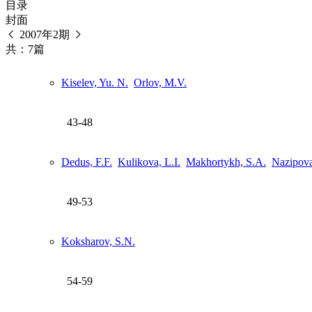
目录
封面
2007年2期
共：7篇
Kiselev, Yu. N.
Orlov, M.V.
43-48
Dedus, F.F.
Kulikova, L.I.
Makhortykh, S.A.
Nazipova
49-53
Koksharov, S.N.
54-59