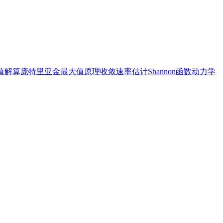
值解算
庞特里亚金最大值原理
收敛速率估计
Shannon函数
动力学