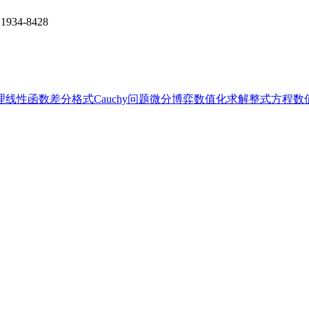
1934-8428
理
线性函数
差分格式
Cauchy问题
微分博弈
数值化求解
整式方程
数