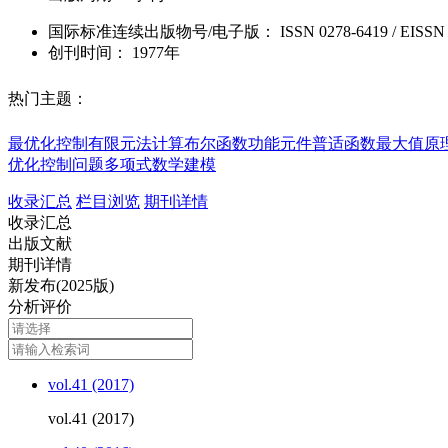
国际标准连续出版物号
/电子版
：
ISSN
0278-6419
/
EISSN
创刊时间：
1977年
热门主题：
最优化控制
有限元法计算
布尔函数
功能元件
普适函数
最大值原
优化控制问题
多项式
数学建模
收录汇总
栏目浏览
期刊详情
收录汇总
出版文献
期刊详情
新发布(2025版)
分析评价
vol.41 (2017)
vol.41 (2017)