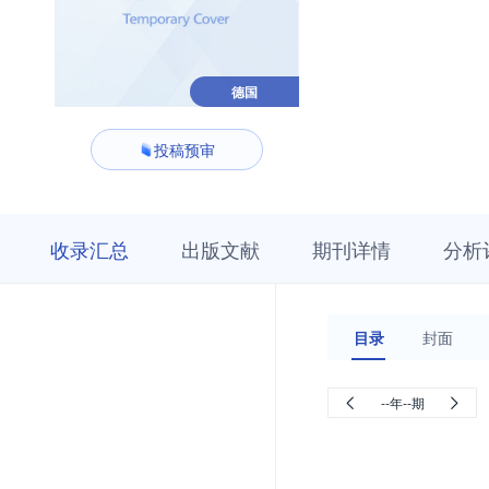
德国
投稿预审
收
栏
期
收录汇总
出版文献
期刊详情
分析
录
目
刊
汇
浏
详
总
览
情
目录
封面
--年--期