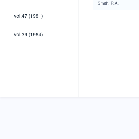
(1983)
Smith, R.A.
vol.47
vol.47 (1981)
(1981)
vol.39
vol.39 (1964)
(1964)