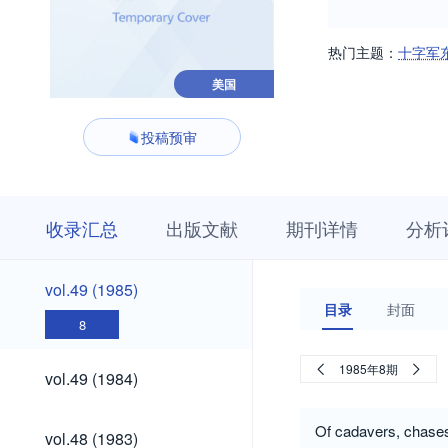
热门主题：
十字军
美国
投稿预审
收
栏
期
收录汇总
出版文献
期刊详情
分析
录
目
刊
汇
浏
详
总
览
情
vol.49
vol.49 (1985)
(1985)
目录
封面
8
vol.49
1985年8期
vol.49 (1984)
(1984)
vol.48
Of cadavers, chases
vol.48 (1983)