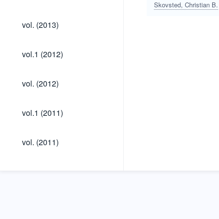
(2014)
Skovsted, Christian B.
vol.
vol. (2013)
(2013)
vol.1
vol.1 (2012)
(2012)
vol.
vol. (2012)
(2012)
vol.1
vol.1 (2011)
(2011)
vol.
vol. (2011)
(2011)