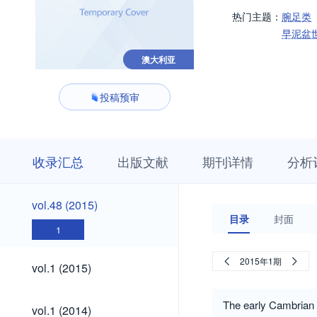
热门主题：
腕足类
早泥盆
澳大利亚
投稿预审
收
栏
期
收录汇总
出版文献
期刊详情
分析
录
目
刊
汇
浏
详
总
览
情
vol.48
vol.48 (2015)
(2015)
目录
封面
1
vol.1
2015年1期
vol.1 (2015)
(2015)
vol.1
The early Cambrian 
vol.1 (2014)