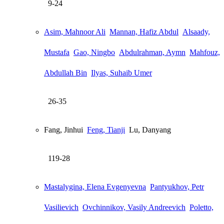
9-24
Asim, Mahnoor Ali
Mannan, Hafiz Abdul
Alsaady,
Mustafa
Gao, Ningbo
Abdulrahman, Aymn
Mahfouz,
Abdullah Bin
Ilyas, Suhaib Umer
26-35
Fang, Jinhui
Feng, Tianji
Lu, Danyang
119-28
Mastalygina, Elena Evgenyevna
Pantyukhov, Petr
Vasilievich
Ovchinnikov, Vasily Andreevich
Poletto,