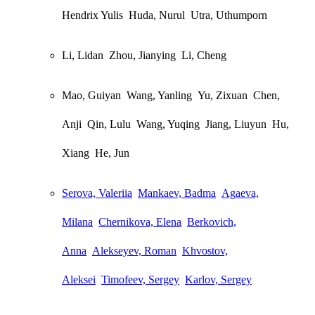
Hendrix Yulis
Huda, Nurul
Utra, Uthumporn
Li, Lidan
Zhou, Jianying
Li, Cheng
Mao, Guiyan
Wang, Yanling
Yu, Zixuan
Chen,
Anji
Qin, Lulu
Wang, Yuqing
Jiang, Liuyun
Hu,
Xiang
He, Jun
Serova, Valeriia
Mankaev, Badma
Agaeva,
Milana
Chernikova, Elena
Berkovich,
Anna
Alekseyev, Roman
Khvostov,
Aleksei
Timofeev, Sergey
Karlov, Sergey