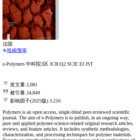
法国
投稿预审
e-Polymers
中科院3区
JCR:Q2
SCIE
EI
JST
发文量
2,081
被引量
24,849
影响因子
(2025版)
3.216
Polymers is an open access, single-blind peer-reviewed scientific
journal. The aim of e-Polymers is to publish, in an ongoing way,
pure and applied polymer-science-related original research articles,
reviews, and feature articles. It includes synthetic methodologies,
characterization, and processing techniques for polymer materials.