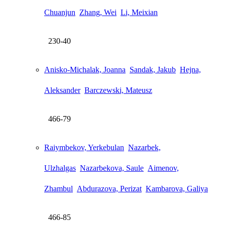
Chuanjun
Zhang, Wei
Li, Meixian
230-40
Anisko-Michalak, Joanna
Sandak, Jakub
Hejna,
Aleksander
Barczewski, Mateusz
466-79
Raiymbekov, Yerkebulan
Nazarbek,
Ulzhalgas
Nazarbekova, Saule
Aimenov,
Zhambul
Abdurazova, Perizat
Kambarova, Galiya
466-85