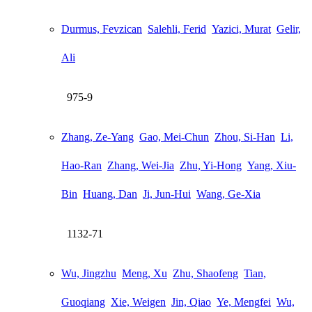
Durmus, Fevzican
Salehli, Ferid
Yazici, Murat
Gelir,
Ali
975-9
Zhang, Ze-Yang
Gao, Mei-Chun
Zhou, Si-Han
Li,
Hao-Ran
Zhang, Wei-Jia
Zhu, Yi-Hong
Yang, Xiu-
Bin
Huang, Dan
Ji, Jun-Hui
Wang, Ge-Xia
1132-71
Wu, Jingzhu
Meng, Xu
Zhu, Shaofeng
Tian,
Guoqiang
Xie, Weigen
Jin, Qiao
Ye, Mengfei
Wu,