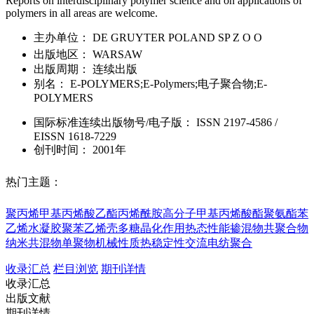
Reports on interdisciplinary polymer science and on applications of
polymers in all areas are welcome.
主办单位：
DE GRUYTER POLAND SP Z O O
出版地区：
WARSAW
出版周期：
连续出版
别名：
E-POLYMERS;E-Polymers;电子聚合物;E-
POLYMERS
国际标准连续出版物号
/电子版
：
ISSN
2197-4586
/
EISSN
1618-7229
创刊时间：
2001年
热门主题：
聚丙烯
甲基丙烯酸乙酯
丙烯酰胺
高分子
甲基丙烯酸酯
聚氨酯
苯
乙烯
水凝胶
聚苯乙烯
壳多糖
晶化作用
热态性能
掺混物
共聚合物
纳米共混物
单聚物
机械性质
热稳定性
交流电纺
聚合
收录汇总
栏目浏览
期刊详情
收录汇总
出版文献
期刊详情