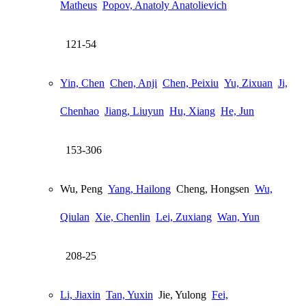
Matheus
Popov, Anatoly Anatolievich
121-54
Yin, Chen
Chen, Anji
Chen, Peixiu
Yu, Zixuan
Ji,
Chenhao
Jiang, Liuyun
Hu, Xiang
He, Jun
153-306
Wu, Peng
Yang, Hailong
Cheng, Hongsen
Wu,
Qiulan
Xie, Chenlin
Lei, Zuxiang
Wan, Yun
208-25
Li, Jiaxin
Tan, Yuxin
Jie, Yulong
Fei,