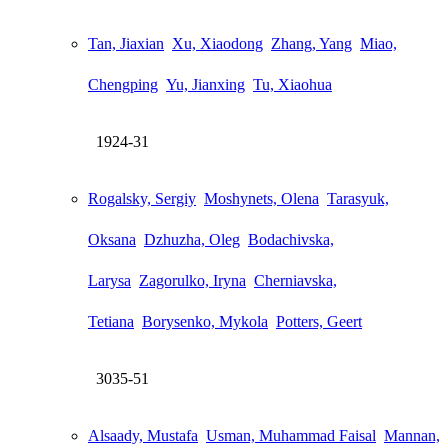
Tan, Jiaxian
Xu, Xiaodong
Zhang, Yang
Miao,
Chengping
Yu, Jianxing
Tu, Xiaohua
1924-31
Rogalsky, Sergiy
Moshynets, Olena
Tarasyuk,
Oksana
Dzhuzha, Oleg
Bodachivska,
Larysa
Zagorulko, Iryna
Cherniavska,
Tetiana
Borysenko, Mykola
Potters, Geert
3035-51
Alsaady, Mustafa
Usman, Muhammad Faisal
Mannan,