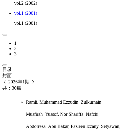
vol.2 (2002)
vol.1 (2001)
vol.1 (2001)
1
2
3
目录
封面
2026年1期
共：30篇
Ramli, Muhammad Ezzudin
Zulkurnain,
Musfirah
Yussof, Nor Shariffa
Nafchi,
Abdorreza
Abu Bakar, Fazleen Izzany
Setyawan,