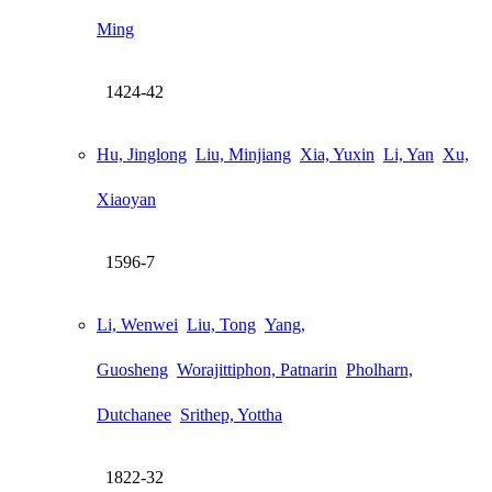
Ming
1424-42
Hu, Jinglong
Liu, Minjiang
Xia, Yuxin
Li, Yan
Xu,
Xiaoyan
1596-7
Li, Wenwei
Liu, Tong
Yang,
Guosheng
Worajittiphon, Patnarin
Pholharn,
Dutchanee
Srithep, Yottha
1822-32