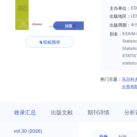
papers in these ar
主办单位：
ED
recent fascinating
出版地区：
LE
exchanges. Of cours
出版周期：
年
法国
别名：
ESAIM-P
Statisti
投稿预审
Statis
STATIST
statisti
热门主题：
马尔科
分形布
收
栏
期
收录汇总
出版文献
期刊详情
分析
录
目
刊
汇
浏
详
总
览
情
vol.30
vol.30 (2026)
(2026)
目录
封面