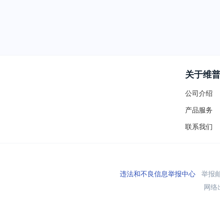
关于维
公司介绍
产品服务
联系我们
违法和不良信息举报中心
举报邮箱
网络