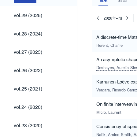
vol.29
vol.29 (2025)
2026年--期
(2025)
vol.28
vol.28 (2024)
(2024)
A discrete-time Ma
Herent, Charlie
vol.27
vol.27 (2023)
(2023)
An asymptotic shape
vol.26
Deshayes, Aurelia
Sies
vol.26 (2022)
(2022)
Karhunen-Loève ex
vol.25
vol.25 (2021)
Vergara, Ricardo Carri
(2021)
On finite interweavin
vol.24
vol.24 (2020)
(2020)
Miclo, Laurent
vol.23
vol.23 (2020)
Consistency of spect
(2020)
Natik, Amine
Smith, A