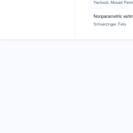
Yachouti, Mouad
Perri
Nonparametric estima
Schuerzinger, Felix