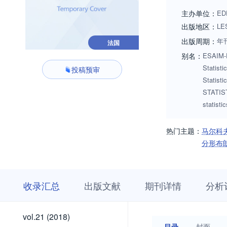
papers in these ar
主办单位：
ED
recent fascinating
出版地区：
LE
exchanges. Of cours
出版周期：
年
法国
别名：
ESAIM-P
Statisti
投稿预审
Statis
STATIST
statisti
热门主题：
马尔科
分形布
收
栏
期
收录汇总
出版文献
期刊详情
分析
录
目
刊
汇
浏
详
总
览
情
vol.30
vol.29
vol.28
vol.27
vol.26
vol.25
vol.24
vol.23
vol.23
vol.22
vol.30
vol.29
vol.28
vol.27
vol.26
vol.25
vol.24
vol.23
vol.23
vol.22
vol.21
vol.21 (2018)
(2026)
(2025)
(2024)
(2023)
(2022)
(2021)
(2020)
(2020)
(2019)
(2018)
(2018)
目录
封面