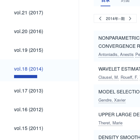
(2026)
(2025)
(2024)
(2023)
(2022)
(2021)
(2020)
(2020)
(2019)
(2018)
vol.21
vol.21 (2017)
(2017)
2014年--期
vol.20
vol.20 (2016)
(2016)
NONPARAMETRIC 
CONVERGENCE RA
vol.19
vol.19 (2015)
(2015)
Antoniadis, Anestis
Pe
vol.18
vol.18 (2014)
WAVELET ESTIMA
(2014)
Clausel, M.
Roueff, F.
vol.17
vol.17 (2013)
MODEL SELECTIO
(2013)
Gendre, Xavier
vol.16
vol.16 (2012)
(2012)
UPPER LARGE DE
Theret, Marie
vol.15
vol.15 (2011)
(2011)
DENSITY SMOOTH