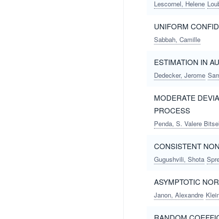
Lescornel, Helene
Lou
UNIFORM CONFID
Sabbah, Camille
ESTIMATION IN 
Dedecker, Jerome
Sam
MODERATE DEVIA
PROCESS
Penda, S. Valere Bitse
CONSISTENT NON
Gugushvili, Shota
Spre
ASYMPTOTIC NOR
Janon, Alexandre
Klei
RANDOM COEFFIC