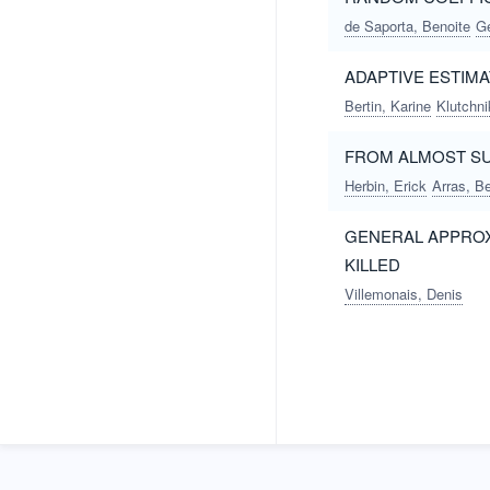
de Saporta, Benoite
Ge
ADAPTIVE ESTIMA
Bertin, Karine
Klutchni
FROM ALMOST SU
Herbin, Erick
Arras, B
GENERAL APPROX
KILLED
Villemonais, Denis