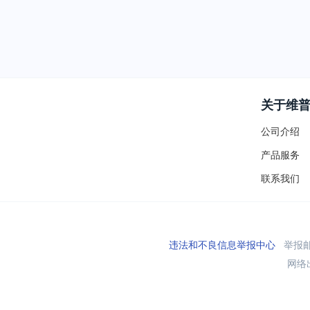
关于维
公司介绍
产品服务
联系我们
违法和不良信息举报中心
举报邮箱
网络