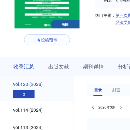
别名：
热门主题：
第一次
经济学
法国
投稿预审
收
栏
期
收录汇总
出版文献
期刊详情
分析
录
目
刊
汇
浏
详
总
览
情
vol.120
vol.120 (2026)
(2026)
目录
封面
3
vol.114
2026年3期
vol.114 (2024)
(2024)
vol.113
vol.113 (2024)