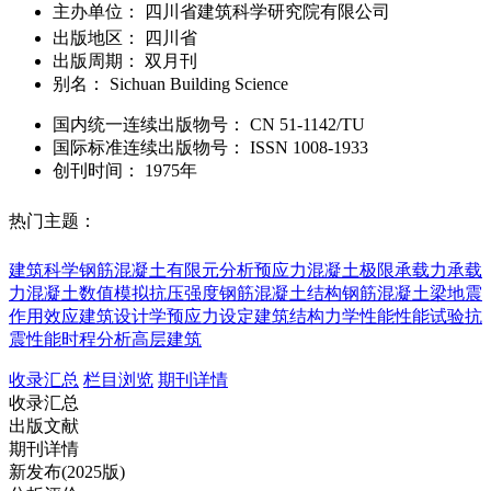
主办单位：
四川省建筑科学研究院有限公司
出版地区：
四川省
出版周期：
双月刊
别名：
Sichuan Building Science
国内统一连续出版物号：
CN
51-1142/TU
国际标准连续出版物号
：
ISSN
1008-1933
创刊时间：
1975年
热门主题：
建筑科学
钢筋混凝土
有限元分析
预应力混凝土
极限承载力
承载
力
混凝土
数值模拟
抗压强度
钢筋混凝土结构
钢筋混凝土梁
地震
作用效应
建筑设计学
预应力设定
建筑结构
力学性能
性能试验
抗
震性能
时程分析
高层建筑
收录汇总
栏目浏览
期刊详情
收录汇总
出版文献
期刊详情
新发布(2025版)