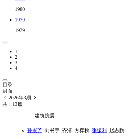
1980
1979
1979
1
2
3
4
目录
封面
2026年3期
共：13篇
建筑抗震
孙崇芳
刘书宇
齐清
方弈秋
张振利
赵志鹏