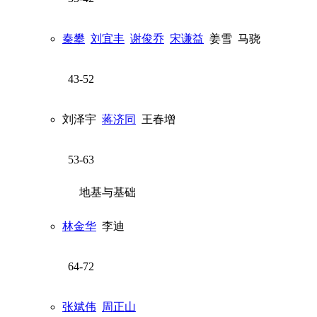
秦攀
刘宜丰
谢俊乔
宋谦益
姜雪
马骁
43-52
刘泽宇
蒋济同
王春增
53-63
地基与基础
林金华
李迪
64-72
张斌伟
周正山