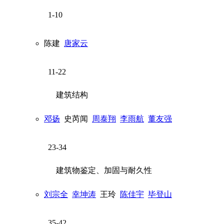
1-10
陈建
唐家云
11-22
建筑结构
邓扬
史芮闻
周泰翔
李雨航
董友强
23-34
建筑物鉴定、加固与耐久性
刘宗全
幸坤涛
王玲
陈佳宇
毕登山
35-42