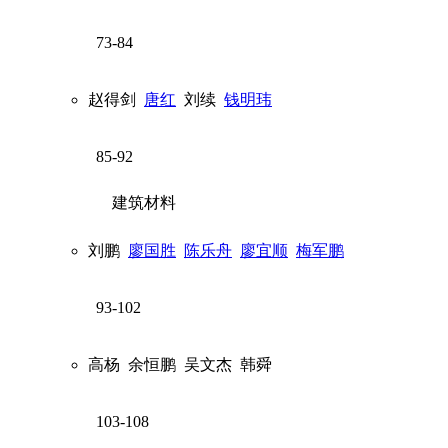
73-84
赵得剑
唐红
刘续
钱明玮
85-92
建筑材料
刘鹏
廖国胜
陈乐舟
廖宜顺
梅军鹏
93-102
高杨
余恒鹏
吴文杰
韩舜
103-108