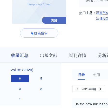
别名：
热门主题：
温室气
法律制
英国
投稿预审
收
栏
期
收录汇总
出版文献
期刊详情
分析
录
目
刊
汇
浏
详
总
览
情
vol.32
vol.32 (2020)
(2020)
目录
封面
6
5
3
2
2020年6期
1
Is the new nuclear 