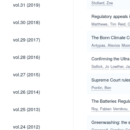
vol.31
Stollard, Zoe
vol.31 (2019)
(2019)
Regulatory appeals 
vol.30
vol.30 (2018)
Matthews, Tim
Reid, C
(2018)
vol.29
The Bonn Climate Co
vol.29 (2017)
(2017)
Antypas, Alexios
Moor
vol.28
vol.28 (2016)
Confirming the Ultr
(2016)
Sellick, Jo
Lowther, J
vol.27
vol.27 (2015)
(2015)
Supreme Court rules 
Pontin, Ben
vol.26
vol.26 (2014)
(2014)
The Batteries Regula
vol.25
vol.25 (2013)
Roy, Fabien
Vernikou,
(2013)
Greenwashing: the s
vol.24
vol.24 (2012)
(2012)
Greenwell, Caroline
Ca