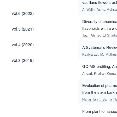
(2023)
vacillans flowers extr
Al-Wajih, Asma Moh
vol.6
vol.6 (2022)
(2022)
Diversity of chemic
vol.5
flavonoids with a wid
vol.5 (2021)
(2021)
Tazi, Ahmed
El Ghadr
vol.4
vol.4 (2020)
A Systematic Review 
(2020)
Kaviyarasi, M.
Muthus
vol.3
vol.3 (2019)
(2019)
GC-MS profiling, Ant
Ansari, Khairah
Kumar,
Evaluation of pharma
from the stem bark e
Nahar Tahiti, Samia
Ha
From plant to nanopar