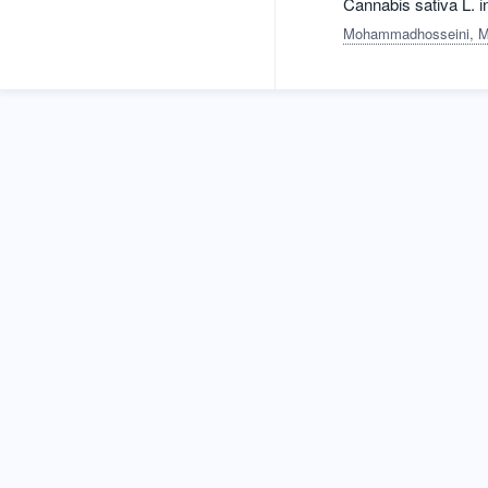
Cannabis sativa L. in
Mohammadhosseini, M