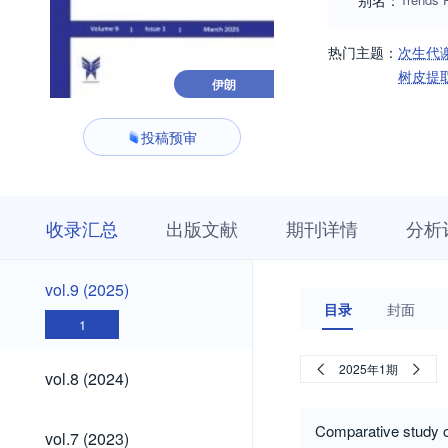
别名：
热门主题：
次生代
树皮提
伊朗
投稿预审
收
栏
期
收录汇总
出版文献
期刊详情
分析
录
目
刊
汇
浏
详
总
览
情
vol.9
vol.9 (2025)
(2025)
目录
封面
1
vol.8
2025年1期
vol.8 (2024)
(2024)
vol.7
Comparative study of
vol.7 (2023)