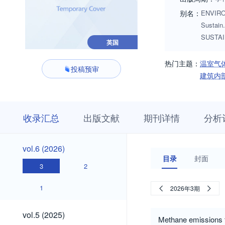
别名：
ENVIRON
Sustai
SUSTAI
英国
热门主题：
温室气
投稿预审
建筑内
收
栏
期
收录汇总
出版文献
期刊详情
分析
录
目
刊
汇
浏
详
总
览
情
vol.6
vol.6 (2026)
(2026)
目录
封面
3
2
1
2026年3期
vol.5
vol.5 (2025)
Methane emissions fr
(2025)