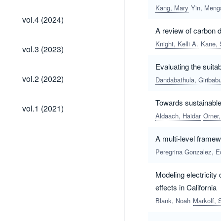
Kang, Mary
Yin, Meng
vol.4
vol.4 (2024)
(2024)
A review of carbon 
Knight, Kelli A.
Kane, 
vol.3
vol.3 (2023)
(2023)
Evaluating the suitabi
vol.2
vol.2 (2022)
Dandabathula, Giribab
(2022)
Towards sustainable 
vol.1
vol.1 (2021)
(2021)
Aldaach, Haidar
Orner,
A multi-level framewo
Peregrina Gonzalez, E
Modeling electricity
effects in California
Blank, Noah
Markolf, 