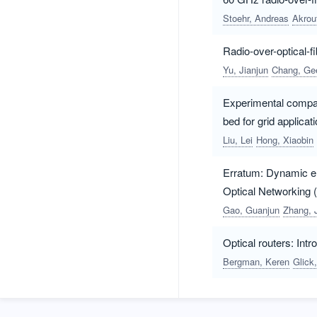
Stoehr, Andreas
Akrou
Radio-over-optical-fi
Yu, Jianjun
Chang, Ge
Experimental compari
bed for grid applicat
Liu, Lei
Hong, Xiaobin
Erratum: Dynamic end
Optical Networking 
Gao, Guanjun
Zhang, 
Optical routers: Intr
Bergman, Keren
Glick