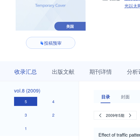
光以太
美国
投稿预审
收
栏
期
收录汇总
出版文献
期刊详情
分析
录
目
刊
汇
浏
详
总
览
情
vol.8
vol.8 (2009)
(2009)
目录
封面
5
4
3
2
2009年5期
1
Effect of traffic pat