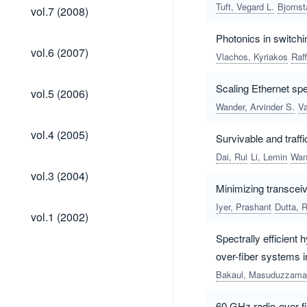
vol.7
Tuft, Vegard L.
Bjornst
vol.7 (2008)
(2008)
Photonics in switch
vol.6
vol.6 (2007)
Vlachos, Kyriakos
Raff
(2007)
vol.5
Scaling Ethernet sp
vol.5 (2006)
(2006)
Wander, Arvinder S.
V
vol.4
vol.4 (2005)
Survivable and traff
(2005)
Dai, Rui
Li, Lemin
Wan
vol.3
vol.3 (2004)
(2004)
Minimizing transceiv
Iyer, Prashant
Dutta, 
vol.1
vol.1 (2002)
(2002)
Spectrally efficient
over-fiber systems 
Bakaul, Masuduzzama
60 GHz radio-over-fi