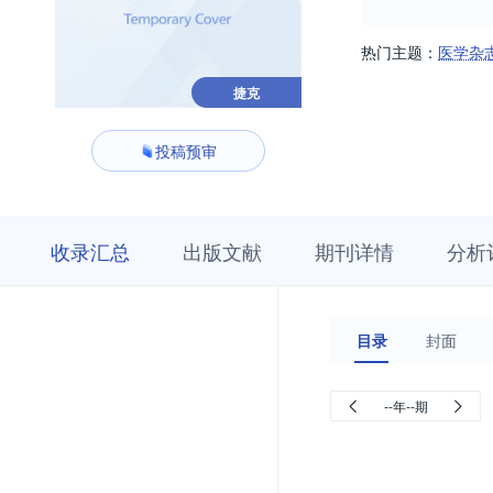
热门主题：
医学杂
捷克
投稿预审
收
栏
期
收录汇总
出版文献
期刊详情
分析
录
目
刊
汇
浏
详
总
览
情
目录
封面
--年--期