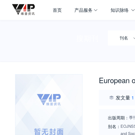
首页
产品服务
知识脉络
搜期刊
刊名
European on
发文量
1
出版周期：
季
别名：
EOJNSS;
and Soc