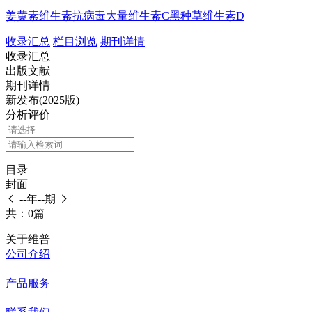
姜黄素
维生素
抗病毒
大量维生素C
黑种草
维生素D
收录汇总
栏目浏览
期刊详情
收录汇总
出版文献
期刊详情
新发布(2025版)
分析评价
目录
封面
--年--期
共：0篇
关于维普
公司介绍
产品服务