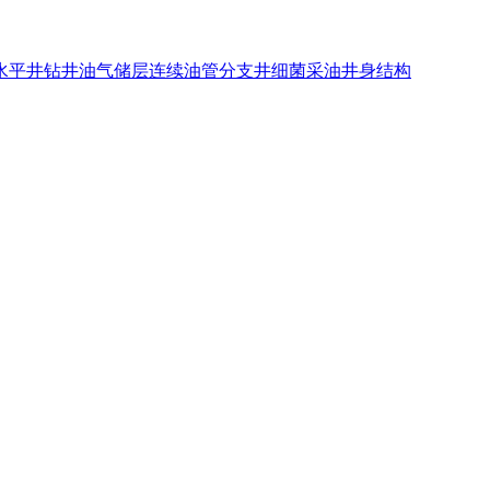
水平井钻井
油气储层
连续油管
分支井
细菌采油
井身结构