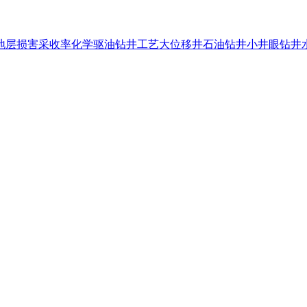
地层损害
采收率
化学驱油
钻井工艺
大位移井
石油钻井
小井眼钻井