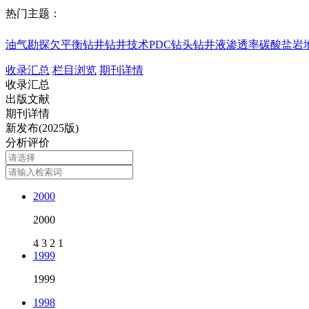
热门主题：
油气勘探
欠平衡钻井
钻井技术
PDC钻头
钻井液
渗透率
碳酸盐岩
收录汇总
栏目浏览
期刊详情
收录汇总
出版文献
期刊详情
新发布(2025版)
分析评价
2000
2000
4
3
2
1
1999
1999
1998