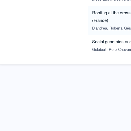
Roofing at the cross
(France)
D’andrea, Roberta
Gér
Social genomics and 
Gelabert, Pere
Chavarr