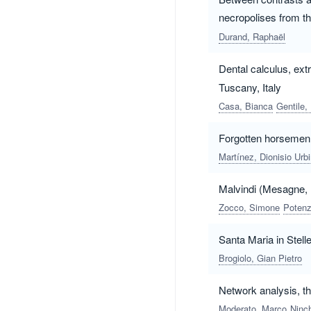
necropolises from t
Durand, Raphaël
Dental calculus, ext
Tuscany, Italy
Casa, Bianca
Gentile, 
Forgotten horsemen 
Martínez, Dionisio Urb
Malvindi (Mesagne, 
Zocco, Simone
Potenz
Santa Maria in Stell
Brogiolo, Gian Pietro
Network analysis, th
Moderato, Marco
Ninch