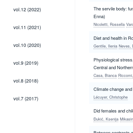
vol.12
The servile body: fu
vol.12 (2022)
(2022)
Enna)
vol.11
Nicoletti, Rossella
Var
vol.11 (2021)
(2021)
Diet and health in R
vol.10
vol.10 (2020)
Gentile, Ilenia
Neves, 
(2020)
Physiological stress
vol.9
vol.9 (2019)
(2019)
Central and Northern
Casa, Bianca
Riccomi,
vol.8
vol.8 (2018)
(2018)
Climate change and d
vol.7
Lécuyer, Christophe
vol.7 (2017)
(2017)
Did females and chil
Đukić, Ksenija
Mikasin
Between contrasts an