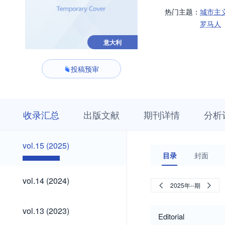
热门主题：
城市主
罗马人
意大利
投稿预审
收
栏
期
收录汇总
出版文献
期刊详情
分析
录
目
刊
汇
浏
详
总
览
情
vol.15
vol.15 (2025)
(2025)
目录
封面
vol.14
vol.14 (2024)
2025年--期
(2024)
vol.13
vol.13 (2023)
(2023)
Editorial