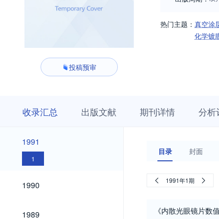
热门主题：
真空涂
化学镀
投稿预审
收
栏
期
收录汇总
出版文献
期刊详情
分析
录
目
刊
汇
浏
详
总
览
情
1991
1991
目录
封面
1
1990
1991年1期
1990
1989
《内散光眼镜片数
1989