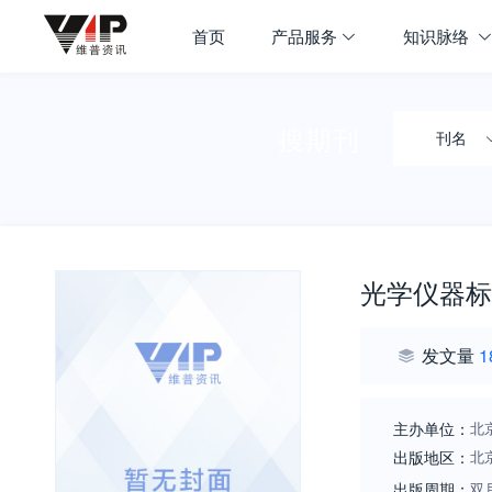
首页
产品服务
知识脉络
搜期刊
刊名
光学仪器标
发文量
1
主办单位：
北
出版地区：
北
出版周期：
双