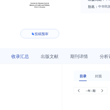
别名：
中华民
投稿预审
收
栏
期
收录汇总
出版文献
期刊详情
分析
录
目
刊
汇
浏
详
总
览
情
目录
封面
--年--期