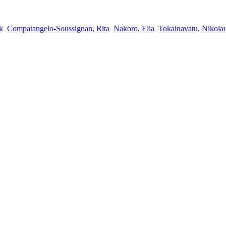
k
Compatangelo-Soussignan, Rita
Nakoro, Elia
Tokainavatu, Nikola