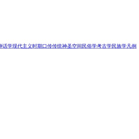
神话学
现代主义时期
口传传统
神圣空间
民俗学
考古学
民族学
凡例