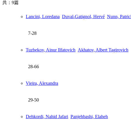
共：9篇
Lancini, Loredana
Duval-Gatignol, Hervé
Nunn, Patric
7-28
Tuzbekov, Ainur Ilfatovich
Akhatov, Albert Tagirovich
28-66
Vieira, Alexandra
29-50
Dehkordi, Nahid Jafari
Panjehbashi, Elaheh