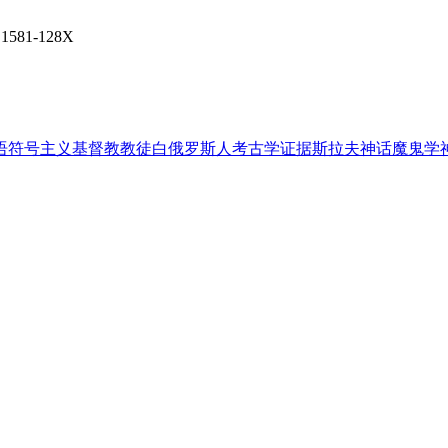
1581-128X
语
符号主义
基督教教徒
白俄罗斯人
考古学证据
斯拉夫神话
魔鬼学