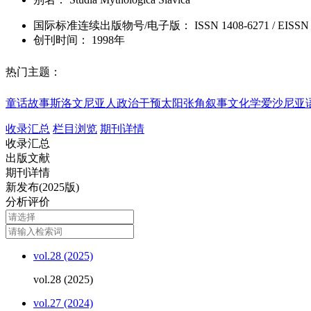
国际标准连续出版物号
/电子版
：
ISSN
1408-6271
/
EISSN
创刊时间：
1998年
热门主题：
童话故事
斯洛文尼亚人
政治干预
太阳张角
叙事文化学
爱沙尼亚
收录汇总
栏目浏览
期刊详情
收录汇总
出版文献
期刊详情
新发布(2025版)
分析评价
vol.28 (2025)
vol.28 (2025)
vol.27 (2024)