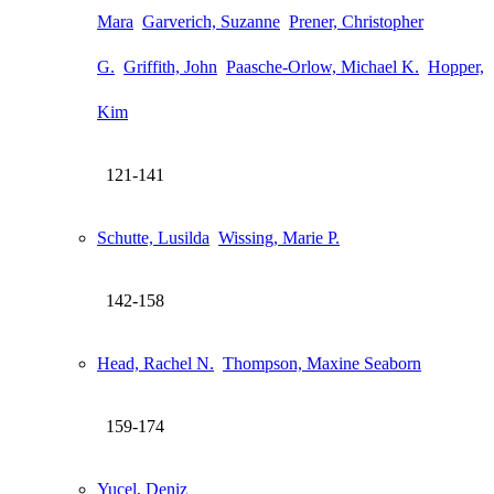
Mara
Garverich, Suzanne
Prener, Christopher
G.
Griffith, John
Paasche-Orlow, Michael K.
Hopper,
Kim
121-141
Schutte, Lusilda
Wissing, Marie P.
142-158
Head, Rachel N.
Thompson, Maxine Seaborn
159-174
Yucel, Deniz