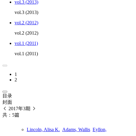
vol.3 (2013)
vol.3 (2013)
vol.2 (2012)
vol.2 (2012)
vol.1 (2011)
vol.1 (2011)
1
2
目录
封面
2017年3期
共：5篇
Lincoln, Alisa K.
Adams, Wallis
Eyllon,