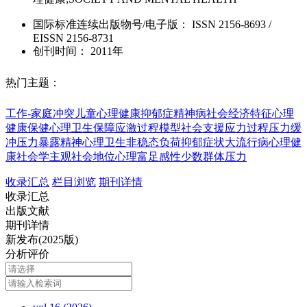
国际标准连续出版物号
/电子版
：
ISSN
2156-8693
/
EISSN
2156-8731
创刊时间：
2011年
热门主题：
工作-家庭冲突
儿童心理健康
抑郁症
精神病
社会经济特征
心理
健康保健
心理卫生保障
应激过程模型
社会支援
应力过程
压力缓
冲
压力暴露
精神心理卫生
非稳态负荷
抑郁症状
大流行病
心理健
康社会学
主观社会地位
心理富足感
性少数群体压力
收录汇总
栏目浏览
期刊详情
收录汇总
出版文献
期刊详情
新发布(2025版)
分析评价