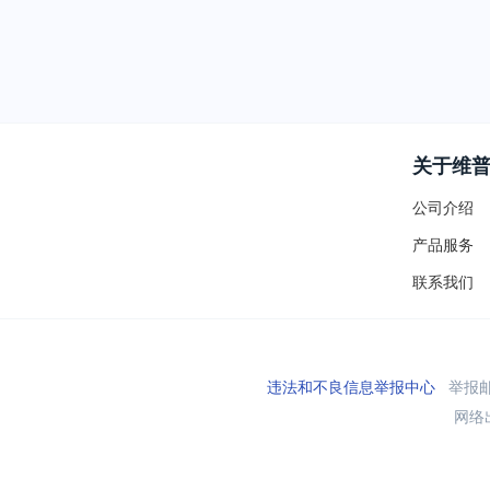
关于维
公司介绍
产品服务
联系我们
违法和不良信息举报中心
举报邮箱
网络