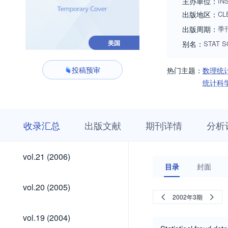
主办单位：
IN
出版地区：
CL
出版周期：
季
美国
别名：
STAT SC
投稿预审
热门主题：
数理统
统计科
收
栏
期
收录汇总
出版文献
期刊详情
分析
录
目
刊
汇
浏
详
总
览
情
vol.41
vol.40
vol.39
vol.38
vol.37
vol.36
vol.35
vol.34
vol.33
vol.32
vol.31
vol.30
vol.29
vol.28
vol.27
vol.26
vol.25
vol.24
vol.23
vol.22
vol.41
vol.40
vol.39
vol.38
vol.37
vol.36
vol.35
vol.34
vol.33
vol.32
vol.31
vol.30
vol.29
vol.28
vol.27
vol.26
vol.25
vol.24
vol.23
vol.22
vol.21
vol.21 (2006)
(2026)
(2025)
(2024)
(2023)
(2022)
(2021)
(2020)
(2019)
(2018)
(2017)
(2016)
(2015)
(2014)
(2013)
(2012)
(2011)
(2010)
(2009)
(2008)
(2007)
(2006)
目录
封面
(2026)
(2025)
(2024)
(2023)
(2022)
(2021)
(2020)
(2019)
(2018)
(2017)
(2016)
(2015)
(2014)
(2013)
(2012)
(2011)
(2010)
(2009)
(2008)
(2007)
vol.20
vol.20 (2005)
(2005)
2002年3期
vol.19
vol.19 (2004)
(2004)