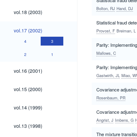
Statistical fraud det
Bolton, RJ
Hand, DJ
vol.18
vol.18 (2003)
(2003)
Statistical fraud de
vol.17
vol.17 (2002)
Provost, F
Breiman, L
(2002)
4
3
Parity: Implementin
Mallows, C
2
1
Parity: Implementin
vol.16
vol.16 (2001)
(2001)
Gastwirth, JL
Miao, 
vol.15
vol.15 (2000)
Covariance adjustme
(2000)
Rosenbaum, PR
vol.14
vol.14 (1999)
(1999)
Covariance adjustme
Angrist, J
Imbens, G
H
vol.13
vol.13 (1998)
(1998)
The mixture transiti