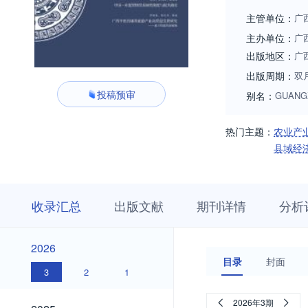
主管单位：
广
主办单位：
广
出版地区：
广
出版周期：
双
投稿预审
别名：
GUANG
热门主题：
农业产
县域经
收
栏
期
收录汇总
出版文献
期刊详情
分析
录
目
刊
汇
浏
详
总
览
情
2026
2026
目录
封面
3
2
1
2025
2026年3期