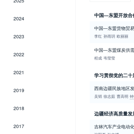
2025
中国—东盟开放合
2024
2024
中国—东盟货物贸
2023
2023
李红
孙雨玥
欧丽丽
中国—东盟煤炭供
2022
2022
程成
韦莹莹
2021
2021
学习贯彻党的二十
2019
西南边疆民族地区
2019
吴韬
徐志茹
曹高明
钟
2018
2018
边疆经济高质量发
2017
2017
吉林汽车产业电动