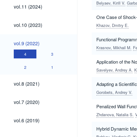
Belyaev, Kirill V.
Garba
vol.11
vol.11 (2024)
(2024)
One Case of Shock-f
vol.10
vol.10 (2023)
Khazov, Dmitry E.
(2023)
Functional Programm
vol.9
vol.9 (2022)
(2022)
Krasnov, Mikhail M.
Fe
4
3
Application of the N
2
1
Savelyev, Andrey A.
K
vol.8
vol.8 (2021)
Adapting a Scientif
(2021)
Gorobets, Andrey V.
vol.7
vol.7 (2020)
(2020)
Penalized Wall Func
Zhdanova, Natalia S.
V
vol.6
vol.6 (2019)
(2019)
Hybrid Dynamic Mesh
vol.5
Bobkov, Vladimir G.
K