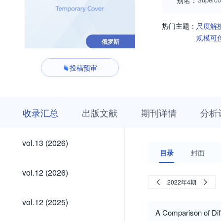
别名：
热门主题：
尺度解
规模可
俄罗斯
投稿预审
收
栏
期
收录汇总
出版文献
期刊详情
分析
录
目
刊
汇
浏
详
总
览
情
vol.13
vol.13 (2026)
(2026)
目录
封面
vol.12
vol.12 (2026)
(2026)
2022年4期
vol.12
vol.12 (2025)
(2025)
A Comparison of Dif