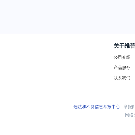
关于维
公司介绍
产品服务
联系我们
违法和不良信息举报中心
举报邮箱
网络