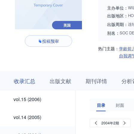
主办单位：
WI
出版地区：
HO
出版周期：
连
英国
别名：
SOC DE
投稿预审
热门主题：
学龄前
自我调
收
栏
期
收录汇总
出版文献
期刊详情
分析
录
目
刊
汇
浏
详
总
览
情
vol.35
vol.34
vol.33
vol.32
vol.31
vol.30
vol.29
vol.28
vol.27
vol.26
vol.25
vol.24
vol.23
vol.22
vol.21
vol.20
vol.19
vol.18
vol.17
vol.16
vol.35
vol.34
vol.33
vol.32
vol.31
vol.30
vol.29
vol.28
vol.27
vol.26
vol.25
vol.24
vol.23
vol.22
vol.21
vol.20
vol.19
vol.18
vol.17
vol.16
vol.15
vol.15 (2006)
(2026)
(2025)
(2024)
(2023)
(2022)
(2021)
(2020)
(2019)
(2018)
(2017)
(2016)
(2015)
(2014)
(2013)
(2012)
(2011)
(2010)
(2009)
(2008)
(2007)
(2006)
目录
封面
(2026)
(2025)
(2024)
(2023)
(2022)
(2021)
(2020)
(2019)
(2018)
(2017)
(2016)
(2015)
(2014)
(2013)
(2012)
(2011)
(2010)
(2009)
(2008)
(2007)
vol.14
vol.14 (2005)
(2005)
2004年2期
vol.13