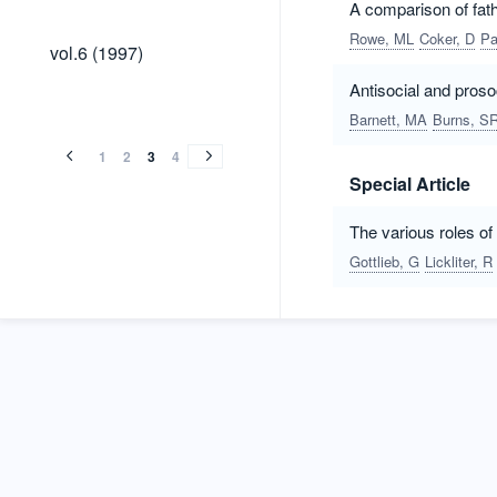
A comparison of fath
Rowe, ML
Coker, D
Pa
vol.6
vol.6 (1997)
(1997)
Antisocial and proso
vol.5
vol.4
vol.3
vol.5
vol.4
vol.3
(1996)
(1995)
(1994)
Barnett, MA
Burns, S
(1996)
(1995)
(1994)
1
2
3
4
Special Article
The various roles o
Gottlieb, G
Lickliter, R