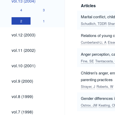
vol.13 (2004)
(2004)
Articles
4
3
Marital conflict, chi
2
1
Schudlich, TDDR
Sham
vol.12
vol.12 (2003)
Relations of young ch
(2003)
Cumberland-Li, A
Eise
vol.11
vol.11 (2002)
(2002)
Anger perception, car
Fine, SE
Trentacosta,
vol.10
vol.10 (2001)
(2001)
Children's anger, e
vol.9
parenting practices
vol.9 (2000)
(2000)
Strayer, J
Roberts, W
vol.8
vol.8 (1999)
Gender differences i
(1999)
Ostrov, JM
Keating, C
vol.7
vol.7 (1998)
(1998)