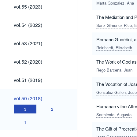
Marta Gonzalez, Ana
vol.55
vol.55 (2023)
(2023)
The Mediation and Pe
vol.54
vol.54 (2022)
Sanz Gimenez-Rico, E
(2022)
Romano Guardini, a 
vol.53
vol.53 (2021)
(2021)
Reinhardt, Elisabeth
vol.52
vol.52 (2020)
The Work of God as
(2020)
Rego Barcena, Juan
vol.51
vol.51 (2019)
(2019)
The Vocation of Jos
Gonzalez Gullon, Jose
vol.50
vol.50 (2018)
(2018)
Humanae vitae After
3
2
Sarmiento, Augusto
1
The Gift of Procrea
vol.49
Iceta Gabicagogeascoa