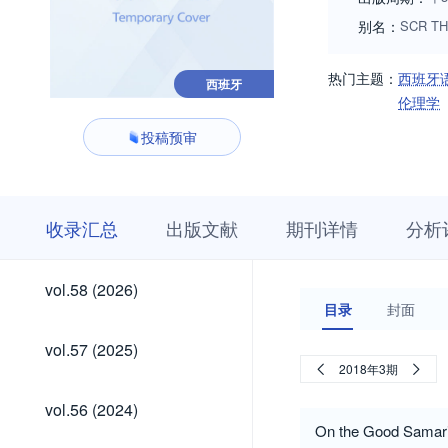
别名：
SCR TH
热门主题：
西班牙
西班牙
伦理学
投稿预审
收
栏
期
收录汇总
出版文献
期刊详情
分析
录
目
刊
汇
浏
详
总
览
情
vol.58
vol.58 (2026)
(2026)
目录
封面
vol.57
vol.57 (2025)
(2025)
2018年3期
vol.56
vol.56 (2024)
(2024)
On the Good Samari