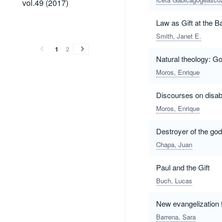
vol.49 (2017)
(2017)
Law as Gift at the B
vol.48
vol.47
vol.46
vol.45
vol.44
vol.43
vol.42
vol.48
vol.47
vol.46
vol.45
vol.44
vol.43
vol.42
(2016)
(2015)
(2014)
(2013)
(2012)
(2011)
(2010)
Smith, Janet E.
(2016)
(2015)
(2014)
(2013)
(2012)
(2011)
(2010)
1
2
Natural theology: Go
Moros, Enrique
Discourses on disabi
Moros, Enrique
Destroyer of the gods
Chapa, Juan
Paul and the Gift
Buch, Lucas
New evangelization 
Barrena, Sara