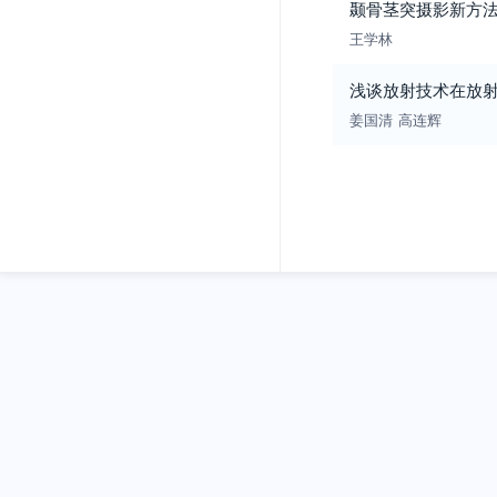
颞骨茎突摄影新方
王学林
浅谈放射技术在放
姜国清
高连辉