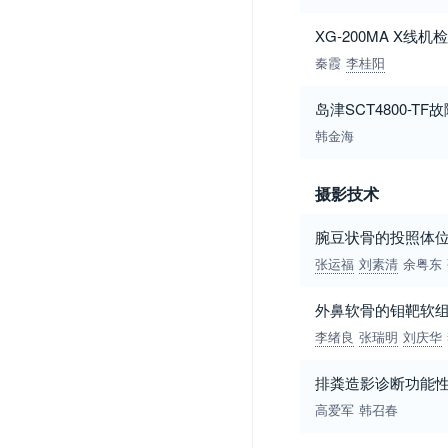
XG-200MA X线机
秦霞
李桂阳
岛津SCT4800-T
韩金海
摄影技术
腕豆状骨的投照体
张运福
刘素清
余粤东
外鼻软骨的钼靶软组
李绪良
张瑞明
刘庆华
排粪造影诊断功能
高爱军
韩召春