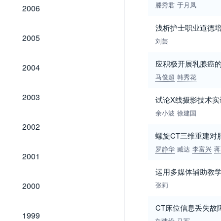
2006
滕秀君
于月凤
2006
浅析护士职业道德
2005
2005
刘芸
2004
应积极开展乳腺癌
2004
马俊超
韩秀花
2003
2003
试论X线摄影技术实
余小波
徐建国
2002
2002
螺旋CT三维重建对
罗静华
臧达
李富兴
蒋
2001
2001
运用多媒体辅助教
2000
2000
张莉
CT床位信息丢失故
1999
1999
刘建设
马军