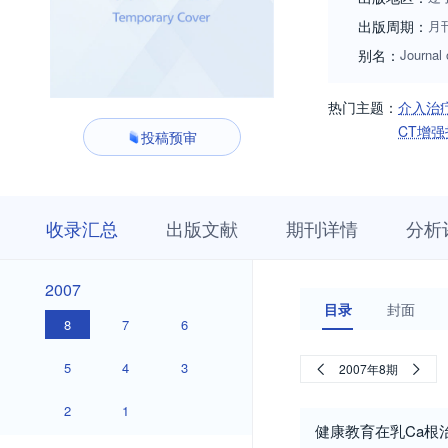
出版周期：
月
别名：
Journal
热门主题：
介入治
CT增强
投稿预审
收
栏
期
收录汇总
出版文献
期刊详情
分析
录
目
刊
汇
浏
详
总
览
情
2007
2007
目录
封面
8
7
6
5
4
3
2007年8期
2
1
健康教育在乳Ca根