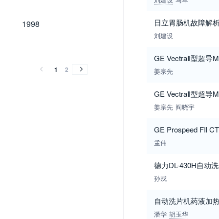
1998
日立胃肠机故障解
1998
刘建设
1997
1996
1995
1994
1993
1992
1991
1990
1989
1997
1996
1995
1994
1993
1992
1991
1990
1989
GE VectraⅡ型
1
2
姜宗先
GE VectraⅡ型
姜宗先
阎晓宇
GE Prospeed F
孟伟
德力DL-430H自
孙戎
自动洗片机药液加
潘华
胡玉华