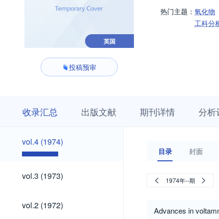
热门主题：
氧化物
工科分
英国
投稿预审
收
栏
期
收录汇总
出版文献
期刊详情
分析
录
目
刊
汇
浏
详
总
览
情
vol.4
vol.4 (1974)
(1974)
目录
封面
vol.3
vol.3 (1973)
1974年--期
(1973)
vol.2
vol.2 (1972)
(1972)
Advances in voltamm