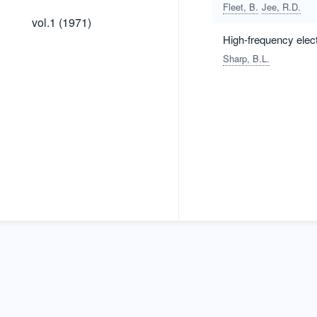
Fleet, B.
Jee, R.D.
vol.1
vol.1 (1971)
(1971)
High-frequency elec
Sharp, B.L.