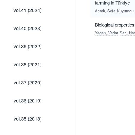
farming in Türkiye
vol.41
vol.41 (2024)
Acarli, Sefa
Kuyumcu,
(2024)
Biological propertie
vol.40
vol.40 (2023)
(2023)
Yegen, Vedat
Sari, H
vol.39
vol.39 (2022)
(2022)
vol.38
vol.38 (2021)
(2021)
vol.37
vol.37 (2020)
(2020)
vol.36
vol.36 (2019)
(2019)
vol.35
vol.35 (2018)
(2018)
vol.34