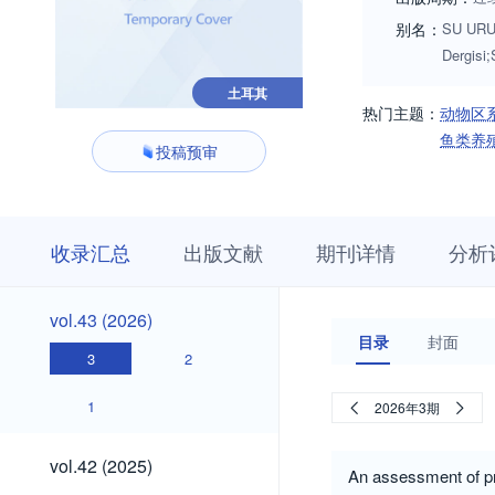
别名：
SU URUN
Dergis
土耳其
热门主题：
动物区
鱼类养
投稿预审
收
栏
期
收录汇总
出版文献
期刊详情
分析
录
目
刊
汇
浏
详
总
览
情
vol.43
vol.43 (2026)
(2026)
目录
封面
3
2
1
2026年3期
vol.42
vol.42 (2025)
An assessment of pro
(2025)