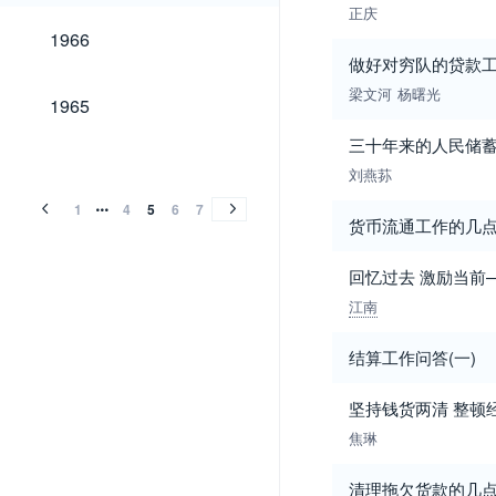
正庆
1966
1966
做好对穷队的贷款
梁文河
杨曙光
1965
1965
三十年来的人民储
1964
1963
1958
1957
1956
1955
1954
1953
1952
1951
1950
1964
1963
1958
1957
1956
1955
1954
1953
1952
1951
1950
刘燕荪
1
4
5
6
7
货币流通工作的几
回忆过去 激励当前
江南
结算工作问答(一)
坚持钱货两清 整顿
焦琳
清理拖欠货款的几