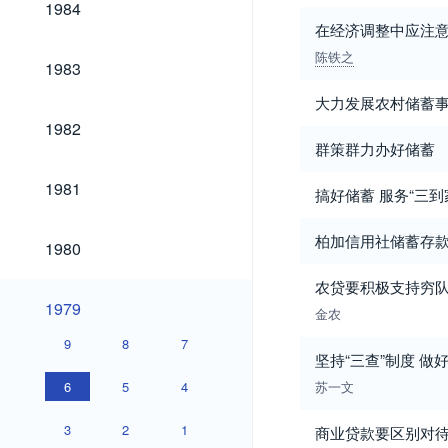
1984
在经济调整中应注
陈铁之
1983
1983
大力发展农村储蓄
1982
1982
群策群力办好储蓄
1981
1981
搞好储蓄 服务“三到
1980
柏加信用社储蓄存
1980
农贷要积极支持穷
1979
1979
金农
9
8
7
坚持“三查”制度 做
6
5
4
苏一文
3
2
1
商业贷款要区别对